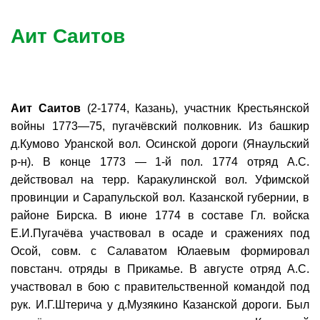
Аит Саитов
Аит Саитов
(2-1774, Казань), участник Крестьянской
войны 1773—75, пугачёвский полковник. Из башкир
д.Кумово Уранской вол. Осинской дороги (Янаульский
р-н). В конце 1773 — 1-й пол. 1774 отряд А.С.
действовал на терр. Каракулинской вол. Уфимской
провинции и Сарапульской вол. Казанской губернии, в
районе Бирска. В июне 1774 в составе Гл. войска
Е.И.Пугачёва участвовал в осаде и сражениях под
Осой, совм. с Салаватом Юлаевым формировал
повстанч. отряды в Прикамье. В августе отряд А.С.
участвовал в бою с правительственной командой под
рук. И.Г.Штерича у д.Музякино Казанской дороги. Был