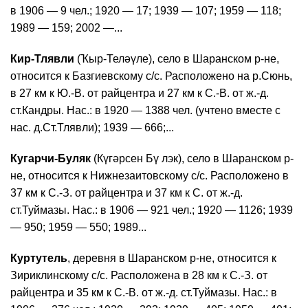
в 1906 — 9 чел.; 1920 — 17; 1939 — 107; 1959 — 118;
1989 — 159; 2002 —...
Кир-Тлявли
(Ҡыр-Теләүле), село в Шаранском р-не,
относится к Базгиевскому с/с. Расположено на р.Сюнь,
в 27 км к Ю.-В. от райцентра и 27 км к С.-В. от ж.-д.
ст.Кандры. Нас.: в 1920 — 1388 чел. (учтено вместе с
нас. д.Ст.Тлявли); 1939 — 666;...
Кугарчи-Буляк
(Күгәрсен Бү лэк), село в Шаранском р-
не, относится к Нижнезаитовскому с/с. Расположено в
37 км к С.-З. от райцентра и 37 км к С. от ж.-д.
ст.Туймазы. Нас.: в 1906 — 921 чел.; 1920 — 1126; 1939
— 950; 1959 — 550; 1989...
Куртутель
, деревня в Шаранском р-не, относится к
Зириклинскому с/с. Расположена в 28 км к С.-З. от
райцентра и 35 км к С.-В. от ж.-д. ст.Туймазы. Нас.: в