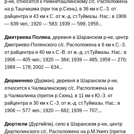
р-не, относится к Нижнеташлинскому с/с. Расположена
на р.Ташчишма (при ток р.Сюнь), в 36 км к С.-З. от
райцентра и 43 км к С. от ж.-д. ст.Туймазы. Нас.: в 1906
— 639 чел.; 1920 — 583; 1939 — 599; 1959...
Дмитриева Поляна
, деревня в Шаранском р-не, центр
Дмитриево-Полянского с/с. Расположена в 6 км к С.-З.
от райцентра и 40 км к С.-В. от ж.-д. ст.Туймазы. Нас.: в
1906 — 405 чел.; 1920 — 384; 1939 — 485; 1959 — 270;
1989 — 178; 2002 — 634...
Дюрменево
(Дүрмән), деревня в Шаранском р-не,
относится к Чалмалинскому с/с. Расположена на
р.Чалмалинка (приток р.Сюнь), в 11 км к Ю.-З. от
райцентра и 30 км к С.-З. от ж.-д. ст.Туймазы. Нас.: в
1906 — 577 чел.; 1920 — 682; 1939 — 707;...
Дюртюли
(Дүртөйлө), село в Шаранском р-не, центр
Дюртюлинского с/с. Расположено на р.М.Укияз (приток