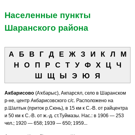
Населенные пункты
Шаранского района
А
Б
В
Г
Д
Е
Ж
З
И
К
Л
М
Н
О
П
Р
С
Т
У
Ф
Х
Ц
Ч
Ш
Щ
Ы
Э
Ю
Я
Акбарисово
(Аҡбарыс), Акпарсял, село в Шаранском
р-не, центр Акбарисовского с/с. Расположено на
р.Шалтык (приток р.Сюнь), в 15 км к С.-В. от райцентра
и 50 км к С.-В. от ж.-д. ст.Туймазы. Нас.: в 1906 — 253
чел.; 1920 — 658; 1939 — 650; 1959...