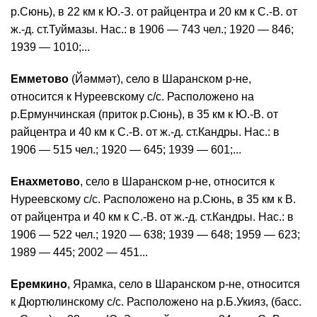
р.Сюнь), в 22 км к Ю.-З. от райцентра и 20 км к С.-В. от
ж.-д. ст.Туймазы. Нас.: в 1906 — 743 чел.; 1920 — 846;
1939 — 1010;...
Емметово
(Йәммәт), село в Шаранском р-не,
относится к Нуреевскому с/с. Расположено на
р.Ермунчинская (приток р.Сюнь), в 35 км к Ю.-В. от
райцентра и 40 км к С.-В. от ж.-д. ст.Кандры. Нас.: в
1906 — 515 чел.; 1920 — 645; 1939 — 601;...
Енахметово
, село в Шаранском р-не, относится к
Нуреевскому с/с. Расположено на р.Сюнь, в 35 км к В.
от райцентра и 40 км к С.-В. от ж.-д. ст.Кандры. Нас.: в
1906 — 522 чел.; 1920 — 638; 1939 — 648; 1959 — 623;
1989 — 445; 2002 — 451...
Еремкино
, Ярамка, село в Шаранском р-не, относится
к Дюртюлинскому с/с. Расположено на р.Б.Укияз, (басс.