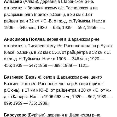
Алпаево
(Алпай), деревня в Шаранском р-не,
относится к Зириклинскому с/с. Расположена на
р.Сармышелга (приток р.Сюнь), в 26 км к З.от
райцентра и 32 км к С.-В. от ж.-д. ст.Туймазы. Нас.: в
1906 — 640 чел.; 1920 — 685; 1939 — 592; 1959 —...
Анисимова Поляна
, деревня в Шаранском р-не,
относится к Писаревскому с/с. Расположена на р.Бузюк
(басе. р.Сюнь), в 22 км к С.-З. от райцентра и 52 км к С.
от ж.-д. ст.Туймазы. Нас.: в 1906 — 346 чел.; 1920 —
455; 1939 — 547; 1959 — 399; 1989 — 112;...
Базгиево
(Баҙғыя), село в Шаранском р-не, центр
Базгиевского с/с. Расположено на р.Базгия (приток
р.Сюнь), в 17 км к Ю.-В. от райцентра и 20 км к С. от ж.-
д. ст.Кандры. Нас.: в 1906 663 чел.; 1920 — 862; 1939 —
899; 1959 — 735; 1989...
Барсуково
(Бурһыҡ), деревня в Шаранском р-не,