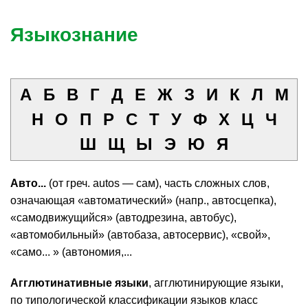
Языкознание
А
Б
В
Г
Д
Е
Ж
З
И
К
Л
М
Н
О
П
Р
С
Т
У
Ф
Х
Ц
Ч
Ш
Щ
Ы
Э
Ю
Я
Авто...
(от греч. autos — сам), часть сложных слов,
означающая «автоматический» (напр., автосцепка),
«самодвижущийся» (автодрезина, автобус),
«автомобильный» (автобаза, автосервис), «свой»,
«само... » (автономия,...
Агглютинативные языки
, агглютинирующие языки,
по типологической классификации языков класс