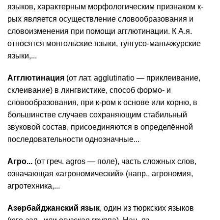
языков, характерным морфологическим признаком к-
рых является осуществление словообразования и
словоизменения при помощи агглютинации. К А.я.
относятся монгольские языки, тунгусо-маньчжурские
языки,...
Агглютинация
(от лат. agglutinatio — приклеивание,
склеивание) в лингвистике, способ формо- и
словообразования, при к-ром к основе или корню, в
большинстве случаев сохраняющим стабильный
звуковой состав, присоединяются в определённой
последовательности однозначные...
Агро...
(от греч. agros — поле), часть сложных слов,
означающая «агрономический» (напр., агрономия,
агротехника,...
Азербайджанский язык
, один из тюркских языков