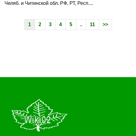
Челяб. и Читинской обл. РФ, РТ, Респ....
1
2
3
4
5
..
11
>>