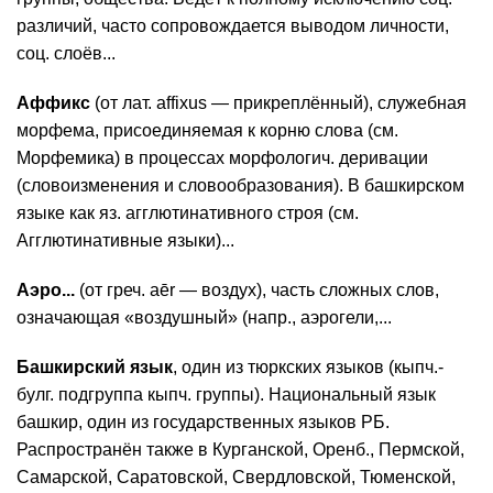
различий, часто сопровождается выводом личности,
соц. слоёв...
Аффикс
(от лат. affixus — прикреплённый), служебная
морфема, присоединяемая к корню слова (см.
Морфемика) в процессах морфологич. деривации
(словоизменения и словообразования). В башкирском
языке как яз. агглютинативного строя (см.
Агглютинативные языки)...
Аэро...
(от греч. aēr — воздух), часть сложных слов,
означающая «воздушный» (напр., аэрогели,...
Башкирский язык
, один из тюркских языков (кыпч.-
булг. подгруппа кыпч. группы). Национальный язык
башкир, один из государственных языков РБ.
Распространён также в Курганской, Оренб., Пермской,
Самарской, Саратовской, Свердловской, Тюменской,