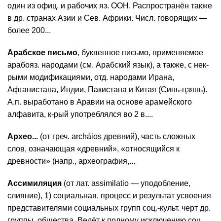
один из офиц. и рабочих яз. ООН. Распространён также
в др. странах Азии и Сев. Африки. Числ. говорящих —
более 200...
Арабское письмо
, буквенное письмо, применяемое
арабояз. народами (см. Арабский язык), а также, с нек-
рыми модификациями, отд. народами Ирана,
Афганистана, Индии, Пакистана и Китая (Синь-цзянь).
А.п. выработано в Аравии на основе арамейского
алфавита, к-рый употреблялся во 2 в....
Архео...
(от греч. archáios древний), часть сложных
слов, означающая «древний», «относящийся к
древности» (напр., археография,...
Ассимиляция
(от лат. assimilatio — уподобление,
слияние), 1) социальная, процесс и результат усвоения
представителями социальных групп соц.-культ. черт др.
группы, общества. Ведёт к полному исключению соц.