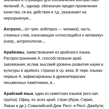
явлений. А., одновр. обозначая предел проявления
качества, св-ва, действия и т.д., указывают на
неразрывную...
Антропо...
(от греч. anthmpos — человек), часть
сложных слов, означающая «относящийся к человеку»
(напр., антропология,...
Арабизмы
, заимствования из арабского языка.
Распространению А. способствовали араб.
завоевания, ислам, высокий уровень развития науки и
культуры в арабояз. странах в ср. века. В тюрк. языках
первые А. зафиксированы в древнетюркских
письменных памятниках, в...
Арабский язык
, один из семитских языков (юго-зап.
группа). Офиц. яз. всех араб. стран (Ирак, Сирия,
Ливан и др.), Сомалийской Дем. Респ. и Респ. Джибути;