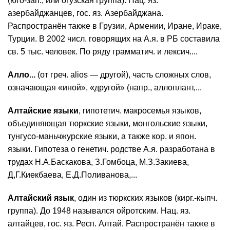
(юго-зап., или огузская группа). Нац. яз.
азербайджанцев, гос. яз. Азербайджана.
Распространён также в Грузии, Армении, Иране, Ираке,
Турции. В 2002 числ. говорящих на А.я. в РБ составила
св. 5 тыс. человек. По ряду грамматич. и лексич....
Алло...
(от греч. alios — другой), часть сложных слов,
означающая «иной», «другой» (напр., аллоплант,...
Алтайские языки
, гипотетич. макросемья языков,
объединяющая тюркские языки, монгольские языки,
тунгусо-маньчжурские языки, а также кор. и япон.
языки. Гипотеза о генетич. родстве А.я. разработана в
трудах Н.А.Баскакова, З.Гомбоца, М.З.Закиева,
Д,Г.Киекбаева, Е.Д.Поливанова,...
Алтайский язык
, один из тюркских языков (кирг.-кыпч.
группа). До 1948 назывался ойротским. Нац. яз.
алтайцев, гос. яз. Респ. Алтай. Распространён также в