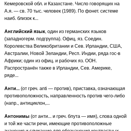
Кемеровской обл. и Казахстане. Число говорящих на
А.я. — св. 70 тыс. человек (1989). По фонет. системе
наиб. близок к...
Английский язык
, один из германских языков
(западногерм. подгруппа). Офиц. яз. Соедин.
Королевства Великобритании и Сев. Ирландии, США,
Австралии, Новой Зеландии, Респ. Индии, ряда гос-в
Африки; один из офиц. и рабочих яз. ООН.
Распространён также в Ирландии, Сев. Америке,
ряде...
Анти...
(от греч. anti — против), приставка, означающая
противоположность, направленность против чего-либо
(напр., антициклон,...
Антонимы
(от анти... и греч. бпута — имя), слова одной
и той же части речи, имеющие противоположные
значения и служащие для обозначения контрастных