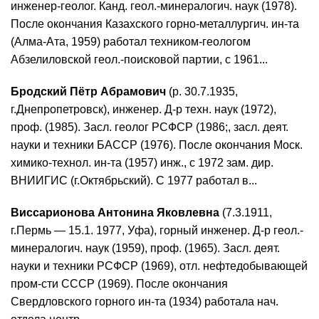
инженер-геолог. Канд. геол.-минералогич. наук (1978).
После окончания Казахского горно-металлургич. ин-та
(Алма-Ата, 1959) работал техником-геологом
Абзелиловской геол.-поисковой партии, с 1961...
Бродский Пётр Абрамович
(р. 30.7.1935,
г.Днепропетровск), инженер. Д-р техн. наук (1972),
проф. (1985). Засл. геолог РСФСР (1986;, засл. деят.
науки и техники БАССР (1976). После окончания Моск.
химико-технол. ин-та (1957) инж., с 1972 зам. дир.
ВНИИГИС (г.Октябрьский). С 1977 работал в...
Виссарионова Антонина Яковлевна
(7.3.1911,
г.Пермь — 15.1. 1977, Уфа), горный инженер. Д-р геол.-
минералогич. наук (1959), проф. (1965). Засл. деят.
науки и техники РСФСР (1969), отл. нефтедобывающей
пром-сти СССР (1969). После окончания
Свердловского горного ин-та (1934) работала нач.