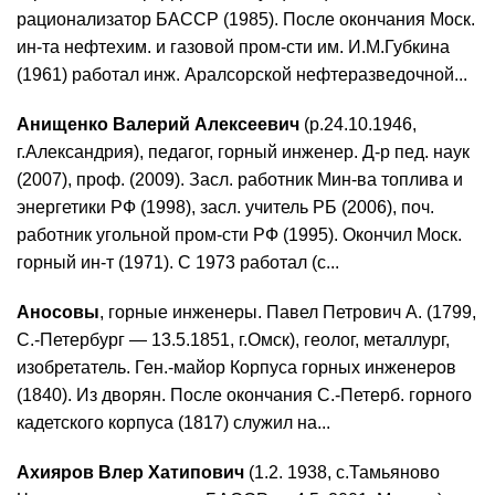
рационализатор БАССР (1985). После окончания Моск.
ин-та нефтехим. и газовой пром-сти им. И.М.Губкина
(1961) работал инж. Аралсорской нефтеразведочной...
Анищенко Валерий Алексеевич
(р.24.10.1946,
г.Александрия), педагог, горный инженер. Д-р пед. наук
(2007), проф. (2009). Засл. работник Мин-ва топлива и
энергетики РФ (1998), засл. учитель РБ (2006), поч.
работник угольной пром-сти РФ (1995). Окончил Моск.
горный ин-т (1971). С 1973 работал (с...
Аносовы
, горные инженеры. Павел Петрович А. (1799,
С.-Петербург — 13.5.1851, г.Омск), геолог, металлург,
изобретатель. Ген.-майор Корпуса горных инженеров
(1840). Из дворян. После окончания С.-Петерб. горного
кадетского корпуса (1817) служил на...
Ахияров Влер Хатипович
(1.2. 1938, с.Тамьяново