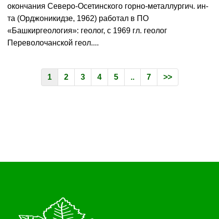
окончания Северо-Осетинского горно-металлургич. ин-
та (Орджоникидзе, 1962) работал в ПО
«Башкиргеология»: геолог, с 1969 гл. геолог
Переволочанской геол....
1
2
3
4
5
..
7
>>