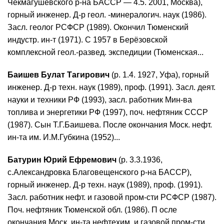
Чекмагушевского р-на БАССР — 4.5. 2001, Москва),
горный инженер. Д-р геол. -минералогич. наук (1986).
Засл. геолог РСФСР (1989). Окончил Тюменский
индустр. ин-т (1971). С 1957 в Берёзовской
комплексной геол.-развед. экспедиции (Тюменская...
Баишев Булат Тагирович
(р. 1.4. 1927, Уфа), горный
инженер. Д-р техн. наук (1989), проф. (1991). Засл. деят.
науки и техники РФ (1993), засл. работник Мин-ва
топлива и энергетики РФ (1997), поч. нефтяник СССР
(1987). Сын Т.Г.Баишева. После окончания Моск. нефт.
ин-та им. И.М.Губкина (1952)...
Батурин Юрий Ефремович
(р. 3.3.1936,
с.Александровка Благовещенского р-на БАССР),
горный инженер. Д-р техн. наук (1989), проф. (1991).
Засл. работник нефт. и газовой пром-сти РСФСР (1987).
Поч. нефтяник Тюменской обл. (1986). П осле
окончания Моск. ин-та нефтехим. и газовой пром-сти