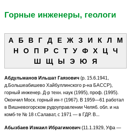
Горные инженеры, геологи
А
Б
В
Г
Д
Е
Ж
З
И
К
Л
М
Н
О
П
Р
С
Т
У
Ф
Х
Ц
Ч
Ш
Щ
Ы
Э
Ю
Я
Абдульманов Ильшат Гаязович
(р. 15.6.1941,
д.Большеабишево Хайбуллинского р-на БАССР),
горный инженер. Д-р техн. наук (1995), проф. (1995).
Окончил Моск. горный ин-т (1967). В 1959—61 работал
в Вишневогорском рудоуправлении Челяб. обл. и на
комб-те № 18 г.Салават, с 1971 — в ГДР. В...
Абызбаев Измаил Ибрагимович
(11.1.1929, Уфа —