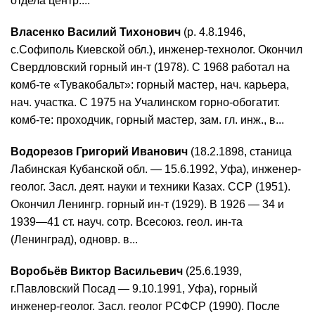
отдела центр....
Власенко Василий Тихонович
(р. 4.8.1946,
с.Софиполь Киевской обл.), инженер-технолог. Окончил
Свердловский горный ин-т (1978). С 1968 работал на
комб-те «Тувакобальт»: горный мастер, нач. карьера,
нач. участка. С 1975 на Учалинском горно-обогатит.
комб-те: проходчик, горный мастер, зам. гл. инж., в...
Водорезов Григорий Иванович
(18.2.1898, станица
Лабинская Кубанской обл. — 15.6.1992, Уфа), инженер-
геолог. Засл. деят. науки и техники Казах. ССР (1951).
Окончил Ленингр. горный ин-т (1929). В 1926 — 34 и
1939—41 ст. науч. сотр. Всесоюз. геол. ин-та
(Ленинград), одновр. в...
Воробьёв Виктор Васильевич
(25.6.1939,
г.Павловский Посад — 9.10.1991, Уфа), горный
инженер-геолог. Засл. геолог РСФСР (1990). После