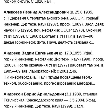
горном округе. С 1826 нач....
Алексеев Леонид Александрович
(р. 25.8.1935,
с.Н.Деревня Стерлитамакского р-на БАССР). горный
инженер. Д-р техн. наук (1987), проф. (1989). Засл. деят.
науки РБ (1995), поч. нефтяник СССР (1978). Окончил
УНИ (1959). С 1960 работает в УГНТУ, в 1970—90
декан горно-нефт. ф-та. Науч. деят-сть связана с...
Андреев Вадим Евгеньевич
(р. 17.8.1955, Уфа),
горный инженер, нефтяник. Д-р техн. наук (1998), проф.
(2003). После окончания УНИ (1977) работает там же, в
1985—89 зав. лабораторией; с 2001 дир.
НИИнефтеотдача. Науч. труды посвящены геол.-
технол. обоснованию, прогнозированию методов...
Андресон Борис Арнольдович
(3.1.1939, станица
Тбилисская Краснодарского края — 3.5.2004, Уфа),
горный инженер. Д-р техн. наук (1999). Засл.