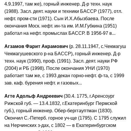
4.9.1997, там же), горный инженер. Д-р техн. наук
(1988). Засл. деят. науки и техники БАССР (1977), отл.
нефт. пром-сти (1971). Сын И.Х.Абызбаева. После
окончания Моск. нефт. ин-та им. И.М.Губкина (1951)
работал на нефт. промыслах БАССР. В 1956-97 в...
Агзамов Фарит Акрамович
(р. 28.11.1947, с.Чекмагуш
Чекмагушевского р-на БАССР), горный инженер. Д-р
техн. наук (1990), проф. (1991). Засл. деят. науки РФ
(2004) и РБ (1998). После окончания УНИ (1970)
работает там же, с 1993 декан горно-нефт. ф-та, с 1999
зав. каф. бурения нефт. и газовых...
Агте Адольф Андреевич
(30.4. 1775, г.Аренсоург
Рижской губ. — 13.4.1832, г.Екатеринбург Пермской
губ.), горный инженер. Обер-берггауптман (1830).
Окончил С.-Петерб. горное уч-ще (1795). С 1795 служил
на Нерчинских з-дах, с 1802 — в Екатеринбургском