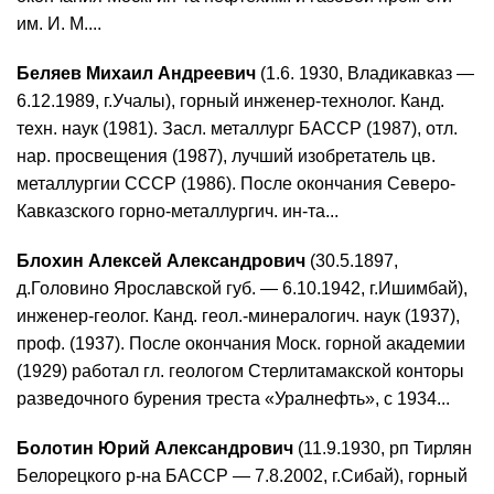
им. И. М....
Беляев Михаил Андреевич
(1.6. 1930, Владикавказ —
6.12.1989, г.Учалы), горный инженер-технолог. Канд.
техн. наук (1981). Засл. металлург БАССР (1987), отл.
нар. просвещения (1987), лучший изобретатель цв.
металлургии СССР (1986). После окончания Северо-
Кавказского горно-металлургич. ин-та...
Блохин Алексей Александрович
(30.5.1897,
д.Головино Ярославской губ. — 6.10.1942, г.Ишимбай),
инженер-геолог. Канд. геол.-минералогич. наук (1937),
проф. (1937). После окончания Моск. горной академии
(1929) работал гл. геологом Стерлитамакской конторы
разведочного бурения треста «Уралнефть», с 1934...
Болотин Юрий Александрович
(11.9.1930, рп Тирлян
Белорецкого р-на БАССР — 7.8.2002, г.Сибай), горный