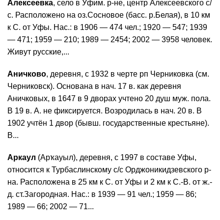
Алексеевка
, село в Уфим. р-не, центр Алексеевского с/
с. Расположено на оз.Сосновое (басс. р.Белая), в 10 км
к С. от Уфы. Нас.: в 1906 — 474 чел.; 1920 — 547; 1939
— 471; 1959 — 210; 1989 — 2454; 2002 — 3958 человек.
Живут русские,...
Аничково
, деревня, с 1932 в черте рп Черниковка (см.
Черниковск). Основана в нач. 17 в. как деревня
Аничковых, в 1647 в 9 дворах учтено 20 душ муж. пола.
В 19 в. А. не фиксируется. Возродилась в нач. 20 в. В
1902 учтён 1 двор (бывш. государственные крестьяне).
В...
Аркаул
(Арҡауыл), деревня, с 1997 в составе Уфы,
относится к Турбаслинскому с/с Орджоникидзевского р-
на. Расположена в 25 км к С. от Уфы и 2 км к С.-В. от ж.-
д. ст.Загородная. Нас.: в 1939 — 91 чел.; 1959 — 86;
1989 — 66; 2002 — 71...