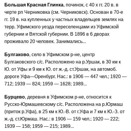
Большая Красная Глинка
, починок, с 40 х гг. 20 в. в
черте рп Черниковка (см. Черниковск). Основан в 70-е
гг. 19 в. на купленных у частных владельцев землях на
терр. Уфимского уезда переселенцами из Уфимской
губернии и Вятской губернии. В 1896 в 6 дворах
проживало 20 человек. Занимались...
Булгаково
, село в Уфимском р-не, центр
Булгаковского с/с. Расположено на р.Уршак, в 30 км к
Ю. от Уфы и 9 км к Ю. от ж.-д. ст.Уршак, на автомоб.
дороге Уфа—Оренбург. Нас.: в 1906 — 447 чел.; 1920 —
712; 1939 — 824; 1959 — 1628; 1989...
Бурцево
, деревня в Уфимском р-не, относится к
Русско-Юрмашевскому с/с. Расположена на р.Юрмаш
(приток р.Уфа), в 25 км к Ю.-В. от г.Уфа и 7 км к Ю.-З. от
ж.-д. ст.Юрмаш. Нас.: в 1906 — 159 чел.; 1920 — 222;
1939 — 158; 1959 — 215; 1989...