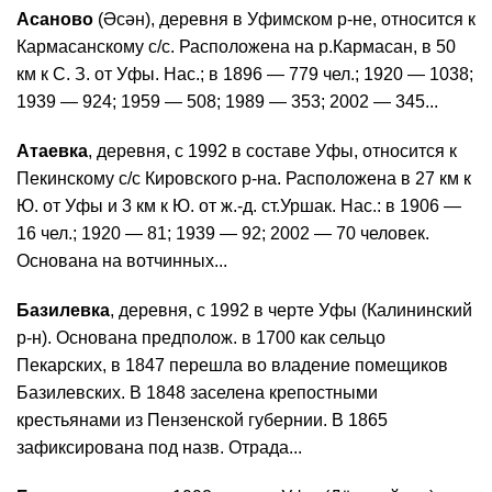
Асаново
(Әсән), деревня в Уфимском р-не, относится к
Кармасанскому с/с. Расположена на р.Кармасан, в 50
км к С. З. от Уфы. Нас.; в 1896 — 779 чел.; 1920 — 1038;
1939 — 924; 1959 — 508; 1989 — 353; 2002 — 345...
Атаевка
, деревня, с 1992 в составе Уфы, относится к
Пекинскому с/с Кировского р-на. Расположена в 27 км к
Ю. от Уфы и 3 км к Ю. от ж.-д. ст.Уршак. Нас.: в 1906 —
16 чел.; 1920 — 81; 1939 — 92; 2002 — 70 человек.
Основана на вотчинных...
Базилевка
, деревня, с 1992 в черте Уфы (Калининский
р-н). Основана предполож. в 1700 как сельцо
Пекарских, в 1847 перешла во владение помещиков
Базилевских. В 1848 заселена крепостными
крестьянами из Пензенской губернии. В 1865
зафиксирована под назв. Отрада...