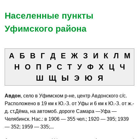
Населенные пункты
Уфимского района
А
Б
В
Г
Д
Е
Ж
З
И
К
Л
М
Н
О
П
Р
С
Т
У
Ф
Х
Ц
Ч
Ш
Щ
Ы
Э
Ю
Я
Авдон
, село в Уфимском р-не, центр Авдонского с/с.
Расположено в 19 км к Ю.-З. от Уфы и 6 км к Ю.-З. от ж.-
д. ст.Дёма, на автомоб. дороге Самара —Уфа —
Челябинск. Нас.: в 1906 — 355 чел.; 1920 — 395; 1939
— 352; 1959 — 335;...