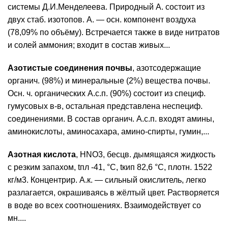
системы Д.И.Менделеева. Природный А. состоит из
двух стаб. изотопов. А. — осн. компонент воздуха
(78,09% по объёму). Встречается также в виде нитратов
и солей аммония; входит в состав живых...
Азотистые соединения почвы
, азотсодержащие
органич. (98%) и минеральные (2%) вещества почвы.
Осн. ч. органических А.с.п. (90%) состоит из специф.
гумусовых в-в, остальная представлена неспециф.
соединениями. В состав органич. А.с.п. входят амины,
аминокислоты, аминосахара, амино-спирты, гумин,...
Азотная кислота
, HNO3, бесцв. дымящаяся жидкость
с резким запахом, tпл -41, °С, tкип 82,6 °С, плотн. 1522
кг/м3. Концентрир. А.к. — сильный окислитель, легко
разлагается, окрашиваясь в жёлтый цвет. Растворяется
в воде во всех соотношениях. Взаимодействует со
мн....