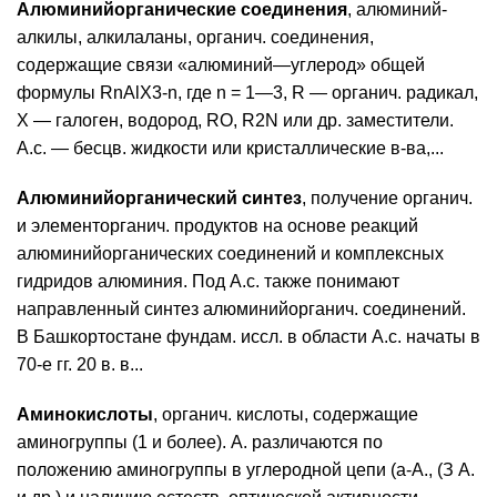
Алюминийорганические соединения
, алюминий-
алкилы, алкилаланы, органич. соединения,
содержащие связи «алюминий—углерод» общей
формулы RnAlX3-n, где n = 1—3, R — органич. радикал,
X — галоген, водород, RO, R2N или др. заместители.
А.с. — бесцв. жидкости или кристаллические в-ва,...
Алюминийорганический синтез
, получение органич.
и элементорганич. продуктов на основе реакций
алюминийорганических соединений и комплексных
гидридов алюминия. Под А.с. также понимают
направленный синтез алюминийорганич. соединений.
В Башкортостане фундам. иссл. в области А.с. начаты в
70-е гг. 20 в. в...
Аминокислоты
, органич. кислоты, содержащие
аминогруппы (1 и более). А. различаются по
положению аминогруппы в углеродной цепи (а-А., (З А.