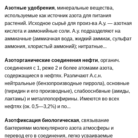
Азотные удобрения
, минеральные вещества,
используемые как источник азота для питания
растений. Исходное сырьё для произ-ва А.у. — азотная
кислота и аммонийные соли. А.у. подразделяют на
аммиачные (аммиачная вода, жидкий аммиак, сульфат
аммония, хлористый аммоний); нитратные...
Азоторганические соединения нефти
, органич.
соединения с 1, реже 2 и более атомами азота,
содержащиеся в нефтях. Различают А.с.н.
нейтральные (бензопроизводные пиррола), основные
(пиридин и его производные), слабооснбвные (амиды,
лактамы) и металлопорфирины. Имеются во всех
нефтях (ок. 0,5—3,2%) и по...
Азотфиксация биологическая
, связывание
бактериями молекулярного азота атмосферы и
перевод его в соединения, легко усваиваемые