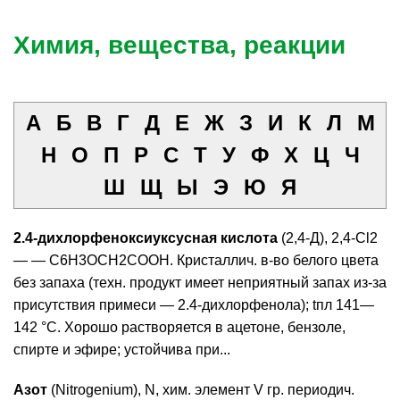
Химия, вещества, реакции
А
Б
В
Г
Д
Е
Ж
З
И
К
Л
М
Н
О
П
Р
С
Т
У
Ф
Х
Ц
Ч
Ш
Щ
Ы
Э
Ю
Я
2.4-дихлорфеноксиуксусная кислота
(2,4-Д), 2,4-Cl2
— — C6H3OCH2COOH. Кристаллич. в-во белого цвета
без запаха (техн. продукт имеет неприятный запах из-за
присутствия примеси — 2.4-дихлорфенола); tпл 141—
142 °C. Хорошо растворяется в ацетоне, бензоле,
спирте и эфире; устойчива при...
Азот
(Nitrogenium), N, хим. элемент V гр. периодич.