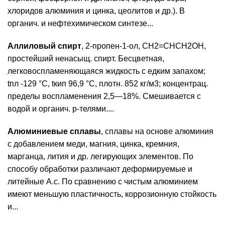
хлоридов алюминия и цинка, цеолитов и др.). В
органич. и нефтехимическом синтезе...
Аллиловый спирт
, 2-пропен-1-ол, СН2=СНСН2ОН,
простейший ненасыщ. спирт. Бесцветная,
легковоспламеняющаяся жидкость с едким запахом;
tпл -129 °С, tкип 96,9 °С, плотн. 852 кг/м3; концентрац.
пределы воспламенения 2,5—18%. Смешивается с
водой и органич. р-телями....
Алюминиевые сплавы
, сплавы на основе алюминия
с добавлением меди, магния, цинка, кремния,
марганца, лития и др. легирующих элементов. По
способу обработки различают деформируемые и
литейные А.с. По сравнению с чистым алюминием
имеют меньшую пластичность, коррозионную стойкость
и...