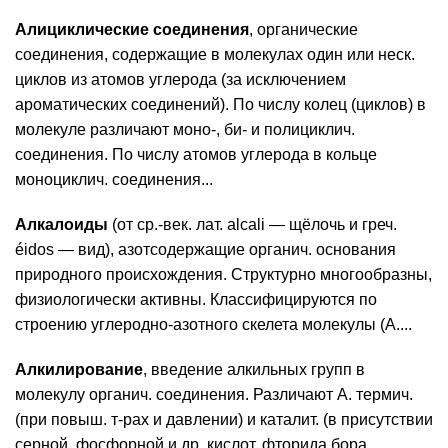
Алициклические соединения
, органические
соединения, содержащие в молекулах один или неск.
циклов из атомов углерода (за исключением
ароматических соединений). По числу колец (циклов) в
молекуле различают моно-, би- и полициклич.
соединения. По числу атомов углерода в кольце
моноциклич. соединения...
Алкалоиды
(от ср.-век. лат. alcali — щёлочь и греч.
éidos — вид), азотсодержащие органич. основания
природного происхождения. Структурно многообразны,
физиологически активны. Классифицируются по
строению углеродно-азотного скелета молекулы (А....
Алкилирование
, введение алкильных групп в
молекулу органич. соединения. Различают А. термич.
(при повыш. т-рах и давлении) и каталит. (в присутствии
серной, фосфорной и др. кислот, фторида бора,