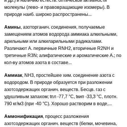
и др.) и наличию естеств. оптической активности
молекулы (лево- и правовращающие изомеры). В
природе наиб. широко распространены...
Амины
, азоторганич. соединения, получаемые
замещением атомов водорода аммиака алкильными,
арильными или алкиларильными радикалами.
Различают А. первичные RNH2, вторичные R2NH и
третичные R3N; алифатические и ароматические А.; по
кол-ву атомов азота в составе...
Аммиак
, NH3, простейшее хим. соединение азота с
водородом. В природе образуется при разложении
азотсодержащих органич. веществ. Бесцв. газ с
удушливым запахом; tпл -77,7 °С, tкип -33,3 °С, плотн.
790 кг/м3 (при -40 °С). Хорошо растворим в воде,...
Аммонификация
, процесс разложения
азотсодержащих органич. веществ (белки, мочевина,