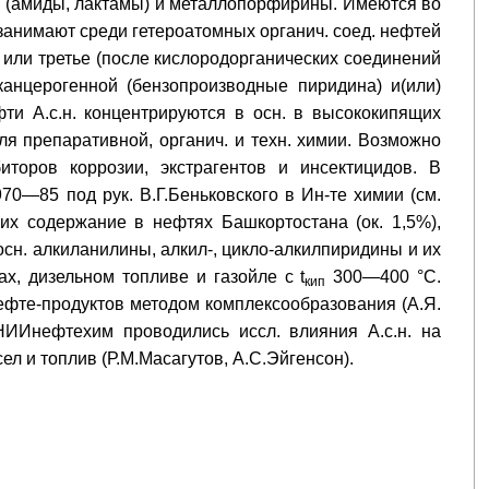
е (амиды, лактамы) и металлопорфирины. Имеются во
 занимают среди гетероатомных органич. соед. нефтей
 или третье (после кислородорганических соединений
канцерогенной (бензопроизводные пиридина) и(или)
ти А.с.н. концентрируются в осн. в высококипящих
ля препаративной, органич. и техн. химии. Возможно
иторов коррозии, экстрагентов и инсектицидов. В
970—85 под рук. В.Г.Беньковского в Ин-те химии (см.
их содержание в нефтях Башкортостана (ок. 1,5%),
осн. алкиланилины, алкил-, цикло-алкилпиридины и их
х, дизельном топливе и газойле с t
300—400 °С.
кип
нефте-продуктов методом комплексообразования (А.Я.
ИИнефтехим проводились иссл. влияния А.с.н. на
ел и топлив (Р.М.Масагутов, А.С.Эйгенсон).