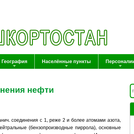
География
Населённые пункты
Персонали
инения нефти
анич. соединения с 1, реже 2 и более атомами азота,
нейтральные (бензопроизводные пиррола), основные