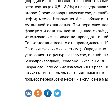
(пиридин и его производные), слабооснбвны
всех нефтях (ок. 0,5—3,2%) и по содержанию
второе (после сераорганических соединений)
нефти) место. Нек-рые из А.с.н. обладают 
мутагенной активностью. При перегонке неф
фракциях и остатках нефти. Ценное сырьё д
использование в качестве присадок, ингиб
Башкортостане иссл. А.с.н. проводились в 1
Органической химии институт). Определено 
установлены структуры св. 35 соединений (в 
бензопроизводные), содержащихся в бензина
Разработан спо соб их извлечения из разл. 
Байкова, И. Г. Конкина). В БашНИИНП и Н
процесс переработки нефти и экспл. св-ва мас