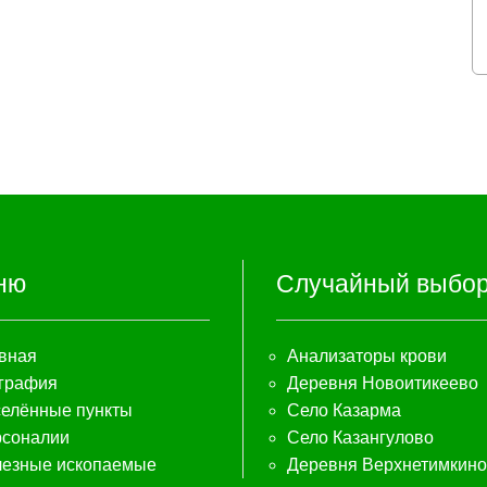
ню
Случайный выбо
вная
Анализаторы крови
графия
Деревня Новоитикеево
елённые пункты
Село Казарма
соналии
Село Казангулово
езные ископаемые
Деревня Верхнетимкино