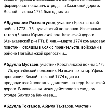
формировал повстанч. отряды на Казанской дороге.
Весной —летом 1774 был одним из...
Абдулкарим Рахмангулов
, участник Крестьянской
войны 1773—75, пугачёвский полковник. Из ясачных
татар д.Чалпы Юрминской вол. Казанской дороги
(Азнакаевский р-н РТ). В янв.—марте 1774 командовал
повстанч. отрядом в боях с правительств. войсками в
районе Нагайбакской крепости и...
Абдулла Мустаев
, участник Крестьянской войны 1773
—75, пугачёвский полковник. Из ясачных татар Уфим.
провинции. Зимой—весной 1774 один из
предводителей повстанч. движения на терр. Казанской
дороги. В июне—нач. июля действовал в сводном
отряде Бахтияра Канкаева,...
Абдулла Токтаров
, Абдула Тахтаров, участник