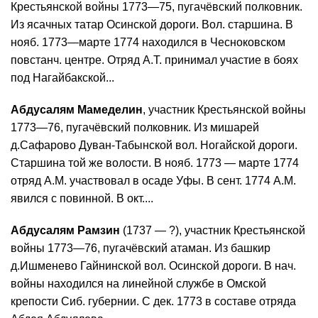
Крестьянской войны 1773—75, пугачёвский полковник.
Из ясачных татар Осинской дороги. Вол. старшина. В
нояб. 1773—марте 1774 находился в Чесноковском
повстанч. центре. Отряд А.Т. принимал участие в боях
под Нагайбакской...
Абдусалям Мамеделин
, участник Крестьянской войны
1773—76, пугачёвский полковник. Из мишарей
д.Сафарово Дуван-Табынской вол. Ногайской дороги.
Старшина той же волости. В нояб. 1773 — марте 1774
отряд А.М. участвовал в осаде Уфы. В сент. 1774 А.М.
явился с повинной. В окт....
Абдусалям Рамзин
(1737 — ?), участник Крестьянской
войны 1773—76, пугачёвский атаман. Из башкир
д.Ишменево Гайнинской вол. Осинской дороги. В нач.
войны находился на линейной службе в Омской
крепости Сиб. губернии. С дек. 1773 в составе отряда