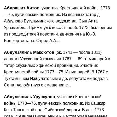
Абдрашит Аитов
, участник Крестьянской войны 1773
—75, пугачёвский полковник. Из ясачных татар д.
Абдулово Бугульминского ведомства. Сын Аита
Уразметева. Примкнул к восст. в нояб. 1773, был одним
из предводителей повстанч. движения на Ю.-З.
Башкортостана. Отряд А.А....
Абдулзялиль Максютов
(ок. 1741 — после 1811),
депутат Уложенной комиссии 1767 — 69 от мишарей и
татар служилых Уфимской провинции. Участник
Крестьянской войны 1773—75. Из мишарей. В 1767 с
Туктамышем Ижбулатовым и др. депутатами подал в
Сенат челобитную о смещении с...
Абдулзялиль Урускулов
, участник Крестьянской
войны 1773—75, пугачёвский полковник. Из башкир
Кыр-Таныпской вол. Сибирской дороги. В дек. 1773
совм. с Адилем Бигашевым и Бахтияром Канкаевым