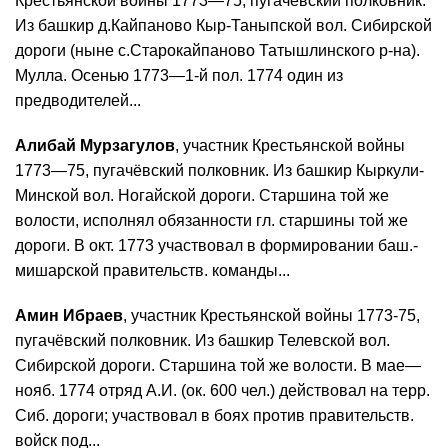
Крестьянской войны 1773—75, пугачёвский полковник.
Из башкир д.Кайпаново Кыр-Таныпской вол. Сибирской
дороги (ныне с.Старокайпаново Татышлинского р-на).
Мулла. Осенью 1773—1-й пол. 1774 один из
предводителей...
Алибай Мурзагулов
, участник Крестьянской войны
1773—75, пугачёвский полковник. Из башкир Кыркули-
Минской вол. Ногайской дороги. Старшина той же
волости, исполнял обязанности гл. старшины той же
дороги. В окт. 1773 участвовал в формировании баш.-
мишарской правительств. команды...
Амин Ибраев
, участник Крестьянской войны 1773-75,
пугачёвский полковник. Из башкир Телевской вол.
Сибирской дороги. Старшина той же волости. В мае—
нояб. 1774 отряд А.И. (ок. 600 чел.) действовал на терр.
Сиб. дороги; участвовал в боях против правительств.
войск под...