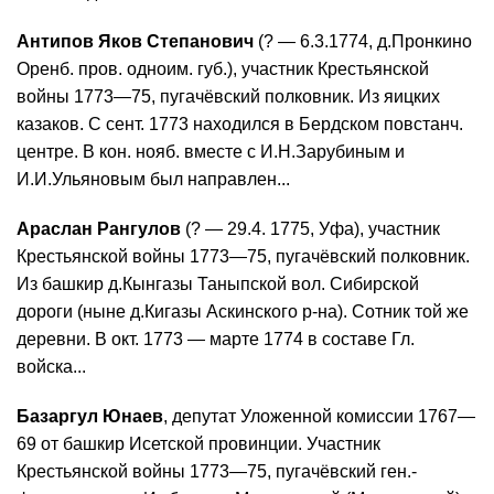
Антипов Яков Степанович
(? — 6.3.1774, д.Пронкино
Оренб. пров. одноим. губ.), участник Крестьянской
войны 1773—75, пугачёвский полковник. Из яицких
казаков. С сент. 1773 находился в Бердском повстанч.
центре. В кон. нояб. вместе с И.Н.Зарубиным и
И.И.Ульяновым был направлен...
Араслан Рангулов
(? — 29.4. 1775, Уфа), участник
Крестьянской войны 1773—75, пугачёвский полковник.
Из башкир д.Кынгазы Таныпской вол. Сибирской
дороги (ныне д.Кигазы Аскинского р-на). Сотник той же
деревни. В окт. 1773 — марте 1774 в составе Гл.
войска...
Базаргул Юнаев
, депутат Уложенной комиссии 1767—
69 от башкир Исетской провинции. Участник
Крестьянской войны 1773—75, пугачёвский ген.-