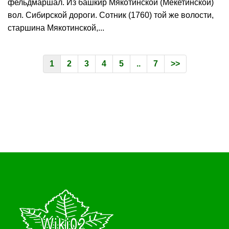
фельдмаршал. Из башкир Мякотинской (Мекетинской)
вол. Сибирской дороги. Сотник (1760) той же волости,
старшина Мякотинской,...
1
2
3
4
5
..
7
>>