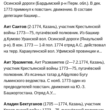
Осинской дороги (Бардымский р-н Перм. обл.). В дек.
1773 примкнул к повстанч. движению. В составе
делегации башкир...
Аит Саитов
(2-1774, Казань), участник Крестьянской
войны 1773—75, пугачёвский полковник. Из башкир
д.Кумово Уранской вол. Осинской дороги (Янаульский
р-н). В кон. 1773 — 1-й пол. 1774 отряд А.С. действовал
на терр. Каракулинской вол. Уфимской провинции и...
Аит Уразметев
, Аит Размаметев (2—7.2.1774, Казань),
участник Крестьянской войны 1773—75, пугачёвский
полковник. Из ясачных татар д.Абдулово Бугу
льминского ведомства. С нояб. 1773 один из
предводителей повстанч. движения на Ю.-З.
Башкортостана. Отряд А.У....
Аладин Бектуганов
(1705 —1774, Казань), участник