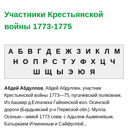
Участники Крестьянской
войны 1773-1775
А
Б
В
Г
Д
Е
Ж
З
И
К
Л
М
Н
О
П
Р
С
Т
У
Ф
Х
Ц
Ч
Ш
Щ
Ы
Э
Ю
Я
Абдей Абдуллов
, Абдей Абдуллин, участник
Крестьянской войны 1773—75, пугачёвский полковник.
Из башкир д.Елпачиха Гайнинской вол. Осинской
дороги (Бардымский р-н Пермской обл.). Мулла.
Осенью—зимой 1773 совм. с Адылом Ашменевым,
Батыркаем Иткининым и Сайфуллой...