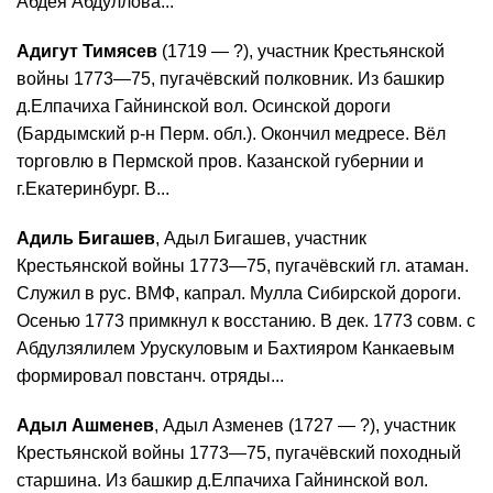
Абдея Абдуллова...
Адигут Тимясев
(1719 — ?), участник Крестьянской
войны 1773—75, пугачёвский полковник. Из башкир
д.Елпачиха Гайнинской вол. Осинской дороги
(Бардымский р-н Перм. обл.). Окончил медресе. Вёл
торговлю в Пермской пров. Казанской губернии и
г.Екатеринбург. В...
Адиль Бигашев
, Адыл Бигашев, участник
Крестьянской войны 1773—75, пугачёвский гл. атаман.
Служил в рус. ВМФ, капрал. Мулла Сибирской дороги.
Осенью 1773 примкнул к восстанию. В дек. 1773 совм. с
Абдулзялилем Урускуловым и Бахтияром Канкаевым
формировал повстанч. отряды...
Адыл Ашменев
, Адыл Азменев (1727 — ?), участник
Крестьянской войны 1773—75, пугачёвский походный
старшина. Из башкир д.Елпачиха Гайнинской вол.