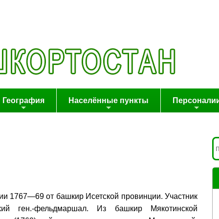
География
Населённые пункты
Персонали
сии 1767—69 от башкир Исетской провинции. Участник
кий ген.-фельдмаршал. Из башкир Мякотинской