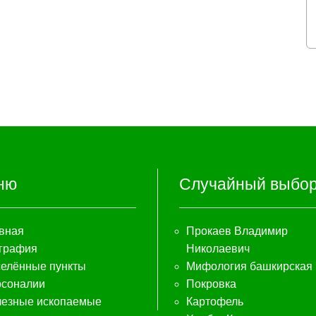
ню
Случайный выбо
вная
Прокаев Владимир
графия
Николаевич
елённые пункты
Мифология башкирская
соналии
Покровка
езные ископаемые
Картофель