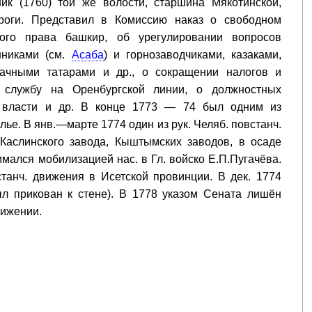
ник (1760) той же волости, старшина Мякотинской,
роги. Представил в Комиссию наказ о свободном
ного права башкир, об урегулировании вопросов
нниками (см.
Асаба
) и горнозаводчиками, казаками,
сачными татарами и др., о сокращении налогов и
а службу на Оренбургской линии, о должностных
й власти и др. В конце 1773 — 74 был одним из
ье. В янв.—марте 1774 один из рук. Челяб. повстанч.
 Каслинского завода, Кыштымских заводов, в осаде
мался мобилизацией нас. в Гл. войско Е.П.Пугачёва.
анч. движения в Исетской провинции. В дек. 1774
ыл прикован к стене). В 1778 указом Сената лишён
вижении.