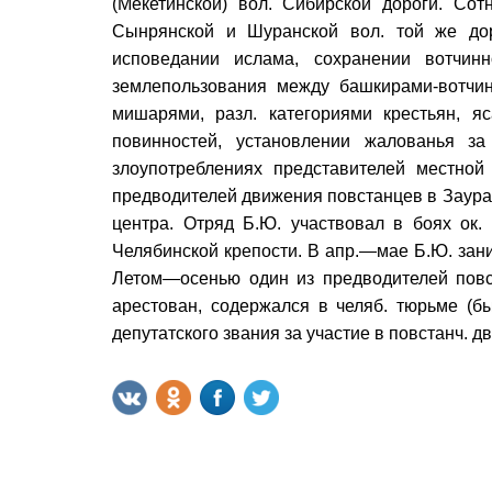
(Мекетинской) вол. Сибирской дороги. Сот
Сынрянской и Шуранской вол. той же до
исповедании ислама, сохранении вотчин
землепользования между башкирами-вотчи
мишарями, разл. категориями крестьян, я
повинностей, установлении жалованья з
злоупотреблениях представителей местно
предводителей движения повстанцев в Заурал
центра. Отряд Б.Ю. участвовал в боях ок.
Челябинской крепости. В апр.—мае Б.Ю. зани
Летом—осенью один из предводителей повст
арестован, содержался в челяб. тюрьме (б
депутатского звания за участие в повстанч. д