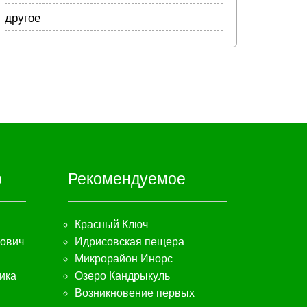
другое
р
Рекомендуемое
Красный Ключ
нович
Идрисовская пещера
Микрорайон Инорс
ика
Озеро Кандрыкуль
Возникновение первых