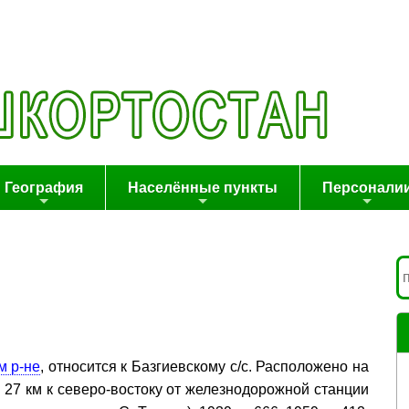
География
Населённые пункты
Персонали
м р-не
, относится к Базгиевскому с/с. Расположено на
 и 27 км к северо-востоку от железнодорожной станции