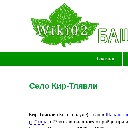
Главная
Село Кир-Тлявли
Кир-Тлявли
(Ҡыр-Теләүле), село в
Шаранско
р. Сюнь
, в 27 км к юго-востоку от райцентра