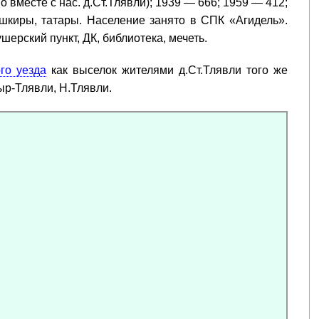
о вместе с нас. д.Ст.Тлявли); 1939 — 666; 1959 — 412;
шкиры, татары. Население занято в СПК «Агидель».
шерский пункт, ДК, библиотека, мечеть.
го уезда
как выселок жителями д.Ст.Тлявли того же
ыр-Тлявли, Н.Тлявли.