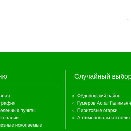
ню
Случайный выбо
вная
Фёдоровский район
графия
Гумеров Асгат Галимья
елённые пункты
Пиритовые огарки
соналии
Антимонопольная полит
езные ископаемые