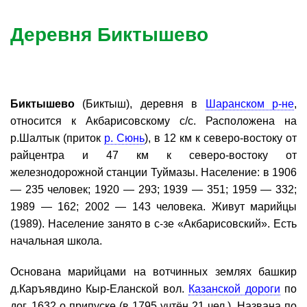
Деревня Биктышево
Биктышево
(Биктыш), деревня в
Шаранском р-не
,
относится к Акбарисовскому с/с. Расположена на
р.Шалтык (приток
р. Сюнь
), в 12 км к северо-востоку от
райцентра и 47 км к северо-востоку от
железнодорожной станции Туймазы. Население: в 1906
— 235 человек; 1920 — 293; 1939 — 351; 1959 — 332;
1989 — 162; 2002 — 143 человека. Живут марийцы
(1989). Население занято в с-зе «Акбарисовский». Есть
начальная школа.
Основана марийцами на вотчинных землях башкир
д.Каръявдино Кыр-Еланской вол.
Казанской дороги
по
дог. 1632 о припуске (в 1795 учтён 21 чел.). Названа по