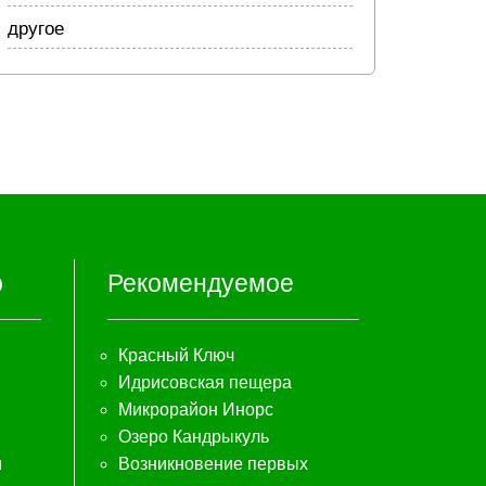
другое
р
Рекомендуемое
Красный Ключ
Идрисовская пещера
Микрорайон Инорс
Озеро Кандрыкуль
и
Возникновение первых