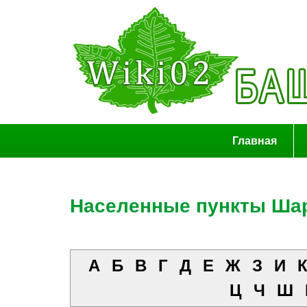
Главная
Населенные пункты Шар
А
Б
В
Г
Д
Е
Ж
З
И
Ц
Ч
Ш