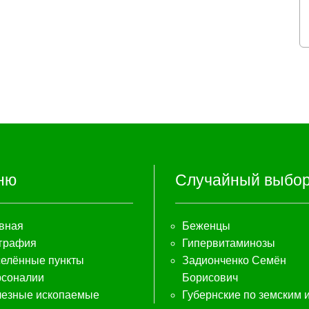
ню
Случайный выбо
вная
Беженцы
графия
Гипервитаминозы
елённые пункты
Задионченко Семён
соналии
Борисович
езные ископаемые
Губернские по земским 