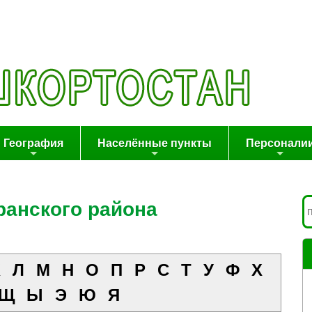
География
Населённые пункты
Персонали
анского района
К
Л
М
Н
О
П
Р
С
Т
У
Ф
Х
Щ
Ы
Э
Ю
Я