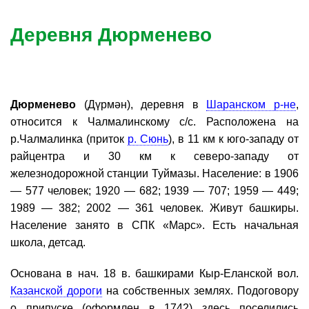
Деревня Дюрменево
Дюрменево
(Дүрмән), деревня в
Шаранском р-не
,
относится к Чалмалинскому с/с. Расположена на
р.Чалмалинка (приток
р. Сюнь
), в 11 км к юго-западу от
райцентра и 30 км к северо-западу от
железнодорожной станции Туймазы. Население: в 1906
— 577 человек; 1920 — 682; 1939 — 707; 1959 — 449;
1989 — 382; 2002 — 361 человек. Живут башкиры.
Население занято в СПК «Марс». Есть начальная
школа, детсад.
Основана в нач. 18 в. башкирами Кыр-Еланской вол.
Казанской дороги
на собственных землях. Подоговору
о припуске (оформлен в 1742) здесь поселились