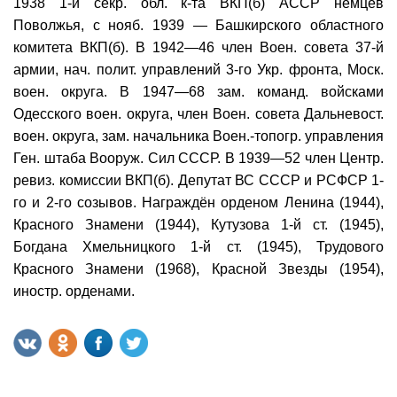
1938 1-й секр. обл. к-та ВКП(б) АССР немцев
Поволжья, с нояб. 1939 — Башкирского областного
комитета ВКП(б). В 1942—46 член Воен. совета 37-й
армии, нач. полит. управлений 3-го Укр. фронта, Моск.
воен. округа. В 1947—68 зам. команд. войсками
Одесского воен. округа, член Воен. совета Дальневост.
воен. округа, зам. начальника Воен.-топогр. управления
Ген. штаба Вооруж. Сил СССР. В 1939—52 член Центр.
ревиз. комиссии ВКП(б). Депутат ВС СССР и РСФСР 1-
го и 2-го созывов. Награждён орденом Ленина (1944),
Красного Знамени (1944), Кутузова 1-й ст. (1945),
Богдана Хмельницкого 1-й ст. (1945), Трудового
Красного Знамени (1968), Красной Звезды (1954),
иностр. орденами.