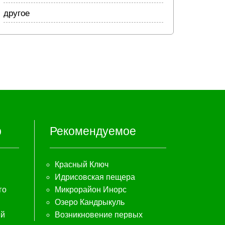
другое
р
Рекомендуемое
Красный Ключ
Идрисовская пещера
го
Микрорайон Инорс
Озеро Кандрыкуль
ый
Возникновение первых