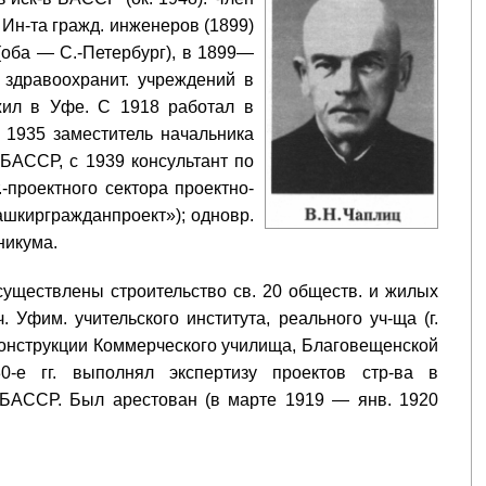
 Ин-та гражд. инженеров (1899)
(оба — С.-Петербург), в 1899—
 здравоохранит. учреждений в
 жил в Уфе. С 1918 работал в
с 1935 заместитель начальника
БАССР, с 1939 консультант по
.-проектного сектора проектно-
ашкиргражданпроект»); одновр.
никума.
уществлены строительство св. 20 обществ. и жилых
ч. Уфим. учительского института, реального уч-ща (г.
реконструкции Коммерческого училища, Благовещенской
-е гг. выполнял экспертизу проектов стр-ва в
 БАССР. Был арестован (в марте 1919 — янв. 1920