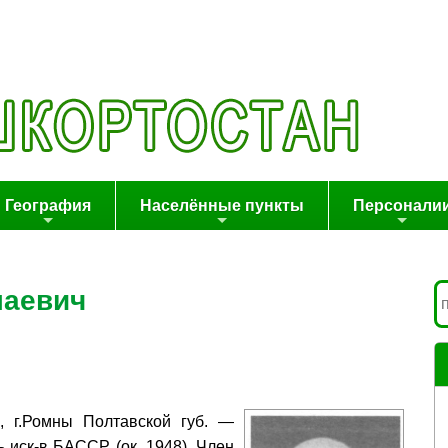
География
Населённые пункты
Персонали
лаевич
4, г.Ромны Полтавской губ. —
ь иск-в БАССР (ок. 1948). Член