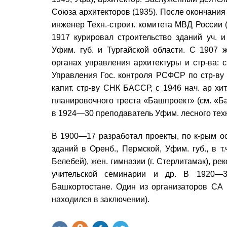
Союза архитекторов (1935). После окончания
инженер Техн.-строит. комитета МВД России 
1917 курировал строительство зданий уч. и
Уфим. губ. и Тургайской области. С 1907
органах управления архитектуры и стр-ва: 
Управления Гос. контроля РСФСР по стр-ву 
капит. стр-ву СНК БАССР, с 1946 нач. ар хит
планировочного треста «Башпроект» (см. «Б
в 1924—30 преподаватель Уфим. лесного тех
В 1900—17 разработал проекты, по к-рым ос
зданий в Оренб., Пермской, Уфим. губ., в т.
Белебей), жен. гимназии (г. Стерлитамак), 
учительской семинарии и др. В 1920—30
Башкортостане. Один из организаторов СА
находился в заключении).