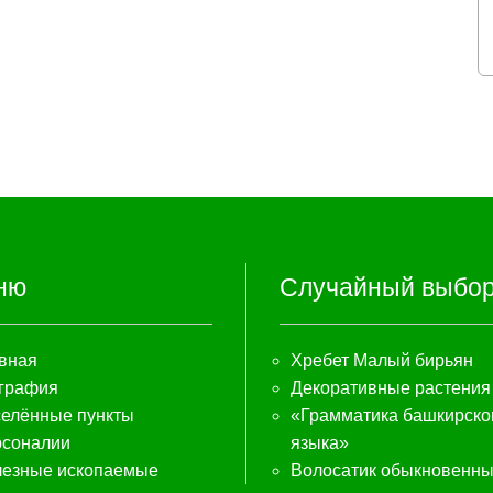
ню
Случайный выбо
вная
Хребет Малый бирьян
графия
Декоративные растения
елённые пункты
«Грамматика башкирско
соналии
языка»
езные ископаемые
Волосатик обыкновенн