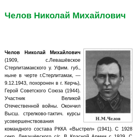
Челов Николай Михайлович
Челов Николай Михайлович
(1909, с.Левашёвское
Стерлитамакского у. Уфим. губ.,
ныне в черте г.Стерлитамак, —
9.12.1943, похоронен в г. Керчь),
Герой Советского Союза (1944).
Участник Великой
Отечественной войны. Окончил
Высш. стрелково-тактич. курсы
усовершенствования
командного состава РККА «Выстрел» (1941). С 1928
секр. Левашёвского с/с. В Красной Армии с 1929. С