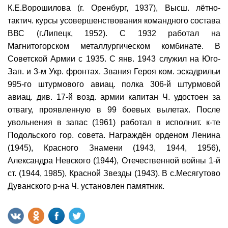
К.Е.Ворошилова (г. Оренбург, 1937), Высш. лётно-
тактич. курсы усовершенствования командного состава
ВВС (г.Липецк, 1952). С 1932 работал на
Магнитогорском металлургическом комбинате. В
Советской Армии с 1935. С янв. 1943 служил на Юго-
Зап. и 3-м Укр. фронтах. Звания Героя ком. эскадрильи
995-го штурмового авиац. полка 306-й штурмовой
авиац. див. 17-й возд. армии капитан Ч. удостоен за
отвагу, проявленную в 99 боевых вылетах. После
увольнения в запас (1961) работал в исполнит. к-те
Подольского гор. совета. Награждён орденом Ленина
(1945), Красного Знамени (1943, 1944, 1956),
Александра Невского (1944), Отечественной войны 1-й
ст. (1944, 1985), Красной Звезды (1943). В с.Месягутово
Дуванского р-на Ч. установлен памятник.