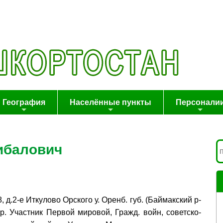
География
Населённые пункты
Персонали
ибалович
, д.2-е Иткулово Орского у. Оренб. губ. (Баймакский р-
ор. Участник Первой мировой, Гражд. войн, советско-