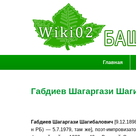
Главная
Габдиев Шагаргази Шаг
Габдиев Шагаргази Шагибалович
[9.12.1898
н РБ) — 5.7.1979, там же], поэт-импровизат