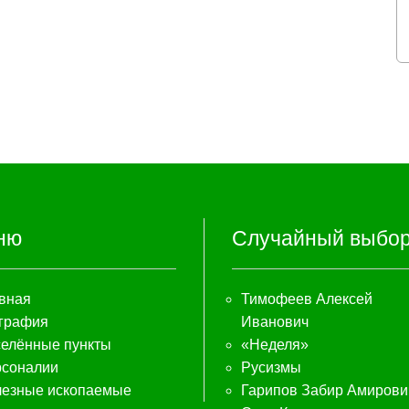
ню
Случайный выбо
вная
Тимофеев Алексей
графия
Иванович
елённые пункты
«Неделя»
соналии
Русизмы
езные ископаемые
Гарипов Забир Амирови