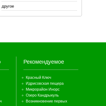
другое
р
Рекомендуемое
Красный Ключ
Идрисовская пещера
Микрорайон Инорс
Озеро Кандрыкуль
ч
Возникновение первых