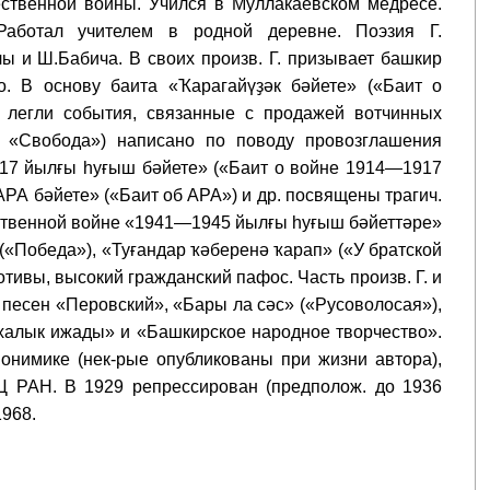
ственной войны. Учился в Муллакаевском медресе.
Работал учителем в родной деревне. Поэзия Г.
 и Ш.Бабича. В своих произв. Г. призывает башкир
о. В основу баита «Ҡарагайүҙәк бәйете» («Баит о
) легли события, связанные с продажей вотчинных
; «Свобода») написано по поводу провозглашения
17 йылғы һуғыш бәйете» («Баит о войне 1914—1917
«АРА бәйете» («Баит об АРА») и др. посвящены трагич.
чественной войне «1941—1945 йылғы һуғыш бәйеттәре»
(«Победа»), «Туғандар ҡәберенә ҡарап» («У братской
тивы, высокий гражданский пафос. Часть произв. Г. и
 песен «Перовский», «Бары ла сәс» («Русоволосая»),
халык ижады» и «Башкирское народное творчество».
онимике (нек-рые опубликованы при жизни автора),
Ц РАН. В 1929 репрессирован (предполож. до 1936
1968.