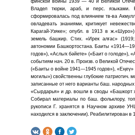
финской войны 1939 — 40 и Великой Отече
Владел тюрки, араб, и перс. языками. 
сформировалась под влиянием тв-ва Акмуллы
овладевать знаниями, критикует невежеств
Карагай-Узяке»; опубл. в 1913 в ж.«Шуро»
земель башкир. Стих. «Ирек алғас» (1919
автономии Башкортостана. Баиты «1914—19
годов»), «Аслыҡ бәйете» («Баит о голоде»), 
событиям нач. 20 в. Произв. о Великой Оте
(«Баиты о войне 1941—1945 годов»), «Еңеү» 
могилы») свойственны глубокие патриотич. мо
записанные от него варианты баш. народных
«Сырдарья» и др. вошли в своды «Башкорт 
Собирал материалы по баш. фольклору, топ
рукописи Г. хранятся в Научном архиве УН
находился в заключении). Реабилитирован в 