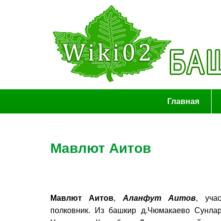
Главная
Мавлют Аитов
Мавлют Аитов
,
Аланфут Аитов
, уча
полковник. Из башкир д.Чюмакаево Сунлар