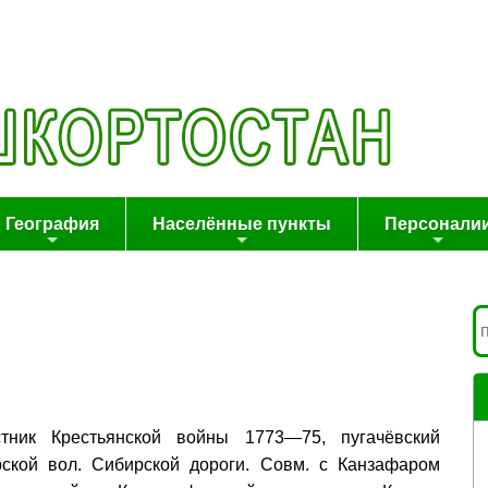
География
Населённые пункты
Персонали
стник Крестьянской войны 1773—75, пугачёвский
ской вол. Сибирской дороги. Совм. с Канзафаром