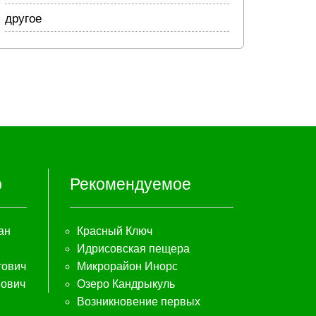
другое
р
Рекомендуемое
ан
Красный Ключ
Идрисовская пещера
тович
Микрорайон Инорс
мович
Озеро Кандрыкуль
Возникновение первых