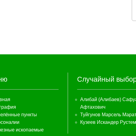
ню
Случайный выбо
вная
Алибай (Алибаев) Сафу
графия
Афтахович
елённые пункты
Туйгунов Марсель Мара
соналии
Кузеев Искандер Русте
езные ископаемые