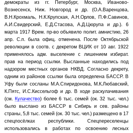
демократы из гг. Петербург, Москва, Иваново-
Вознесенск, Ниж. Новгород и др. (О.А.Варенцова,
В.Н.Крохмаль, Н.К.Крупская, А.Н.Орлов, П.Ф.Савинов,
А.И.Свидерский, Е.Д.Стасова, А.Д.Цюрупа и др.). 6
марта 1917 Врем. пр-во объявило полит. амнистию, 26
апр. С.п. была офиц. отменена. После Октябрьской
революции в соотв. с декретом ВЦИК от 10 авг. 1922
применялось адм. выселение с лишением избират.
прав на период ссылки. Высланные находились под
надзором местных органов НКВД. Согласно декрету,
одним из районов ссылки была определена БАССР. В
Уфу были сосланы М.А.Спиридонова, М.К.Любавский,
К.Пятс, И.С.Киссельгоф и др. В ходе раскулачивания
(см.
Кулачество
) более 6 тыс. семей (ок. 32 тыс. чел.)
было выслано из БАССР в Сибирь и сев. районы
страны, 5,8 тыс. семей (ок. 30 тыс. чел.) размещено в 17
спецпосёлках республики. Спецпереселенцы
использовались в работах по освоению лесных