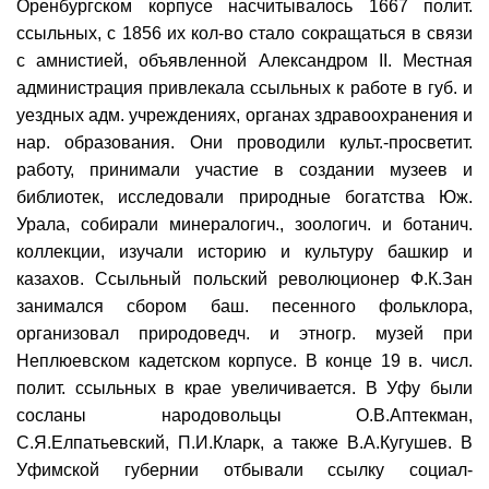
Оренбургском корпусе насчитывалось 1667 полит.
ссыльных, с 1856 их кол-во стало сокращаться в связи
с амнистией, объявленной Александром II. Местная
администрация привлекала ссыльных к работе в губ. и
уездных адм. учреждениях, органах здравоохранения и
нар. образования. Они проводили культ.-просветит.
работу, принимали участие в создании музеев и
библиотек, исследовали природные богатства Юж.
Урала, собирали минералогич., зоологич. и ботанич.
коллекции, изучали историю и культуру башкир и
казахов. Ссыльный польский революционер Ф.К.Зан
занимался сбором баш. песенного фольклора,
организовал природоведч. и этногр. музей при
Неплюевском кадетском корпусе. В конце 19 в. числ.
полит. ссыльных в крае увеличивается. В Уфу были
сосланы народовольцы О.В.Аптекман,
С.Я.Елпатьевский, П.И.Кларк, а также В.А.Кугушев. В
Уфимской губернии отбывали ссылку социал-