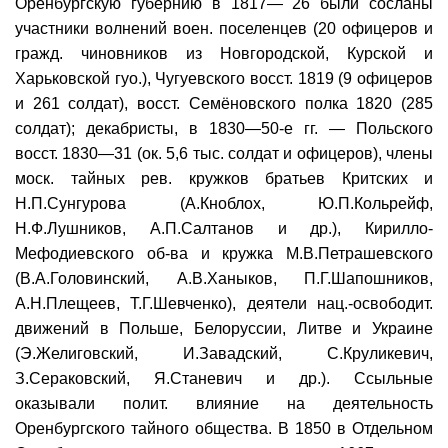
Оренбургскую губернию в 1817— 26 были сосланы
участники волнений воен. поселенцев (20 офицеров и
гражд. чиновников из Новгородской, Курской и
Харьковской гуо.), Чугуевского восст. 1819 (9 офицеров
и 261 солдат), восст. Семёновского полка 1820 (285
солдат); декабристы, в 1830—50-е гг. — Польского
восст. 1830—31 (ок. 5,6 тыс. солдат и офицеров), члены
моск. тайных рев. кружков братьев Критских и
Н.П.Сунгурова (А.Кноблох, Ю.П.Кольрейф,
Н.Ф.Лушников, А.П.Салтанов и др.), Кирилло-
Мефодиевского об-ва и кружка М.В.Петрашевского
(В.А.Головинский, А.В.Ханыков, П.Г.Шапошников,
А.Н.Плещеев, Т.Г.Шевченко), деятели нац.-освободит.
движений в Польше, Белоруссии, Литве и Украине
(Э.Желиговский, И.Завадский, С.Круликевич,
З.Сераковский, Я.Станевич и др.). Ссыльные
оказывали полит. влияние на деятельность
Оренбургского тайного общества. В 1850 в Отдельном