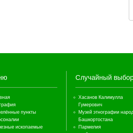
ню
Случайный выбо
вная
Хасанов Калимулла
графия
Гумерович
елённые пункты
Музей этнографии наро
соналии
Башкортостана
езные ископаемые
Пармелия