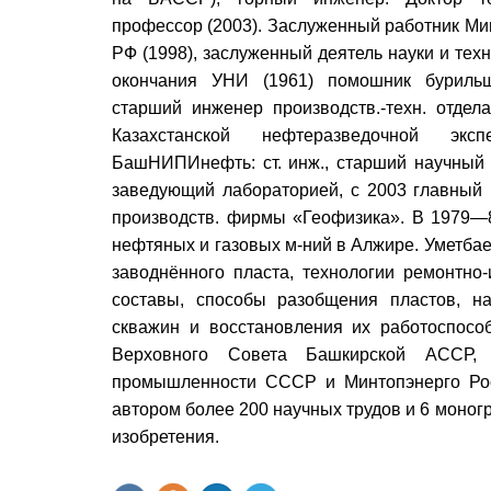
профессор (2003). Заслуженный работник Мин
РФ (1998), заслуженный деятель науки и тех
окончания УНИ (1961) помошник бурильщ
старший инженер производств.-техн. отдел
Казахстанской нефтеразведочной э
БашНИПИнефть: ст. инж., старший научный с
заведующий лабораторией, с 2003 главный н
производств. фирмы «Геофизика». В 1979—8
нефтяных и газовых м-ний в Алжире. Уметба
заводнённого пласта, технологии ремонтно
составы, способы разобщения пластов, нау
скважин и восстановления их работоспосо
Верховного Совета Башкирской АССР, 
промышленности СССР и Минтопэнерго Рос
автором более 200 научных трудов и 6 моногр
изобретения.