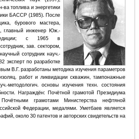
-ва топлива и энергетики
ники БАССР (1985). После
ика, бурового мастера,
а, главный инженер Юж.-
кспедиции; с 1965 в
отрудник, зав. сектором,
аучный сотрудник науч.-
2 эксперт по разработке
евым В.Г. разработаны методика изучения параметров
-изоляц. работ и ликвидации скважин, тампонажные
ч.-методологич. основы изучения техн. состояния
бности. Награждён: Почётной грамотой Президиума
Почётными грамотами Министерства нефтяной
сийской Федерации, медалями. Уметбаев является
афий, около 30 патентов и авторских свидетельств на