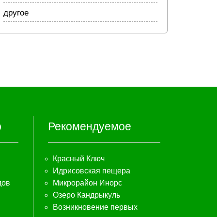
другое
р
Рекомендуемое
Красный Ключ
Идрисовская пещера
дов
Микрорайон Инорс
Озеро Кандрыкуль
Возникновение первых