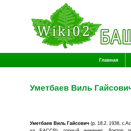
Главная
Уметбаев Виль Гайсови
Уметбаев Виль Гайсович
(р. 18.2. 1938, с.
на БАССР), горный инженер. Доктор тех