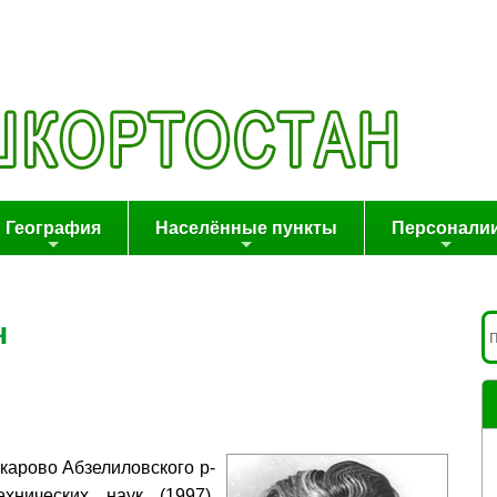
География
Населённые пункты
Персонали
ч
Аскарово Абзелиловского р-
нических наук (1997),