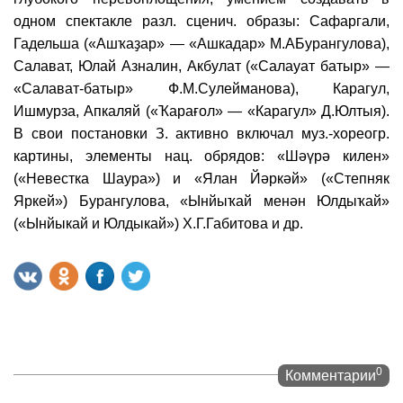
одном спектакле разл. сценич. образы: Сафаргали,
Гадельша («Ашҡаҙар» — «Ашкадар» М.АБурангулова),
Салават, Юлай Азналин, Акбулат («Салауат батыр» —
«Салават-батыр» Ф.М.Сулейманова), Карагул,
Ишмурза, Апкаляй («Ҡарағол» — «Карагул» Д.Юлтыя).
В свои постановки З. активно включал муз.-хореогр.
картины, элементы нац. обрядов: «Шәүрә килен»
(«Невестка Шаура») и «Ялан Йәркәй» («Степняк
Яркей») Бурангулова, «Ынйыҡай менән Юлдыҡай»
(«Ынйыкай и Юлдыкай») Х.Г.Габитова и др.
0
Комментарии