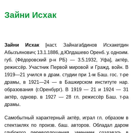
Зайни Исхак
Зайни Исхак
[наст. Зайнагабдинов Исхакетдин
Абызъянович; 13.1.1886, д.Юлдашево Оренб. у. одноим.
губ. (Фёдоровский р-н РБ) — 3.5.1932, Уфа], актёр,
режиссёр. Участник Первой мировой и Гражд. войн. В
1919—21 учился в драм. студии при 1-м Баш. гос. т-ре
драмы, в 1921—24 — в Башкирском институте нар.
образования (г.Оренбург). В 1919 — 21 и 1924 — 31
актёр, одновр. в 1927 — 28 гл. режиссёр Баш. т-ра
драмы.
Самобытный характерный актёр, играл гл. образом в
спектаклях по произв. баш. авторов. Обладал даром
глубокого перевоплощения, умением создавать в