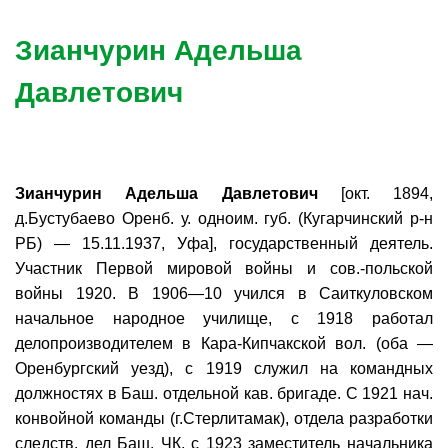
Зианчурин Адельша
Давлетович
Зианчурин Адельша Давлетович
[окт. 1894,
д.Бустубаево Оренб. у. одноим. губ. (Кугарчинский р-н
РБ) — 15.11.1937, Уфа], государственный деятель.
Участник Первой мировой войны и сов.-польской
войны 1920. В 1906—10 учился в Саиткуловском
начальное народное училище, с 1918 работал
делопроизводителем в Кара-Кипчакской вол. (оба —
Оренбургский уезд), с 1919 служил на командных
должностях в Баш. отдельной кав. бригаде. С 1921 нач.
конвойной команды (г.Стерлитамак), отдела разработки
следств. дел Баш. ЧК, с 1923 заместитель начальника