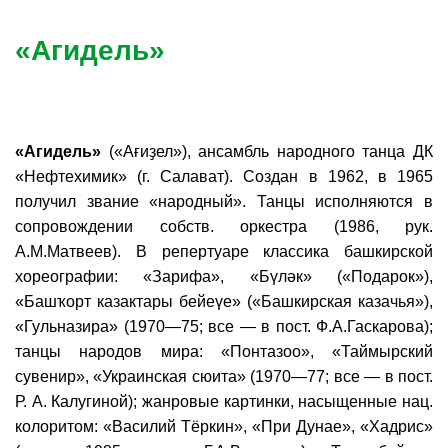
«Агидель»
«Агидель»
(«Ағиҙел»), ансамбль народного танца ДК
«Нефтехимик» (г. Салават). Создан в 1962, в 1965
получил звание «народный». Танцы исполняются в
сопровождении собств. оркестра (1986, рук.
А.М.Матвеев). В репертуаре классика башкирской
хореографии: «Зарифа», «Бүләк» («Подарок»),
«Башҡорт казактары бейеүе» («Башкирская казачья»),
«Гульназира» (1970—75; все — в пост. Ф.А.Гаскарова);
танцы народов мира: «Понтазоо», «Таймырский
сувенир», «Украинская сюита» (1970—77; все — в пост.
Р. А. Калугиной); жанровые картинки, насыщенные нац.
колоритом: «Василий Тёркин», «При Дунае», «Хадрис»