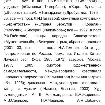
(все — 1985, в пост. Г.А.Власенко), «Тимербайҙың
улдары» («Сыновья Тимербая»), «Ҡарға бутҡаһы»
(«Воронья каша»), «Тыпырҙаҡ» («Дробушки»; 1975—
86; все — в пост. Л.И.Нагаевой); сюжетные композиции:
«Бөркөтостан» («Страна беркутов»), «Ҡоралай»
(«Косуля»), «Бисура» («Кикимора»; все — 1992, в пост.
Р.Ф.Габитова); танцы народов Башкортостана:
«Мужественный», «Вечерние игры», «Красная поляна»
(2001—03; все — в пост. Н.А.Темниковой) и др.
Гастролировал по России, Германии, Италии, Китаю.
Лауреат респ. (Уфа, 1963, 1971), всесоюз. (Москва,
1977, 1985) смотров художественной
самодеятельности, Международного фестиваля
народного творчества (г.Калининград Калининградской
обл., 1995); дипломант Международного фестиваля
танца и музыки (г.Намюр, Бельгия; 2003). Худ.
руководители: А. В. Александрова, Е.А.Жаринова,
М.В.Салимов, Н.А.Чариков, А.Я.Шабанов,