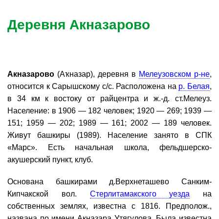
Деревня Акназарово
Акназарово
(Аҡназар), деревня в
Мелеузовском р-не
,
относится к Сарышскому с/с. Расположена на
р. Белая
,
в 34 км к востоку от райцентра и ж.-д. ст.Мелеуз.
Население: в 1906 — 182 человек; 1920 — 269; 1939 —
151; 1959 — 202; 1989 — 161; 2002 — 189 человек.
Живут башкиры (1989). Население занято в СПК
«Марс». Есть начальная школа, фельдшерско-
акушерский пункт, клуб.
Основана башкирами д.Верхнеташево Санким-
Кипчакской вол.
Стерлитамакского уезда
на
собственных землях, известна с 1816. Предполож.,
названа по имени Акназара Утягулова. Была известна