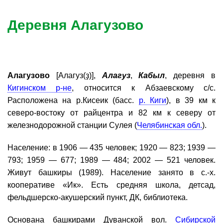
Деревня Алагузово
Алагузово
[Алагуз(ҙ)],
Алагуз
,
Кабыл
, деревня в
Кигинском р-не
, относится к Абзаевскому с/с.
Расположена на р.Кисеик (басс.
р. Киги
), в 39 км к
северо-востоку от райцентра и 82 км к северу от
железнодорожной станции Сулея (
Челябинская обл.
).
Население: в 1906 — 435 человек; 1920 — 823; 1939 —
793; 1959 — 677; 1989 — 484; 2002 — 521 человек.
Живут башкиры (1989). Население занято в с.-х.
кооперативе «Ик». Есть средняя школа, детсад,
фельдшерско-акушерский пункт, ДК, библиотека.
Основана башкирами Дуванской вол.
Сибирской