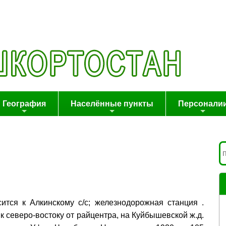
География
Населённые пункты
Персонали
сится к Алкинскому с/с; железнодорожная станция .
м к северо-востоку от райцентра, на Куйбышевской ж.д.