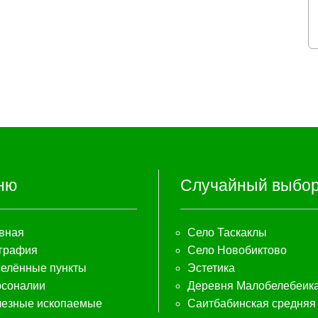
ню
Случайный выбо
вная
Село Таскаклы
графия
Село Новобиктово
елённые пункты
Эстетика
соналии
Деревня Малобелебеик
езные ископаемые
Саитбабинская средняя