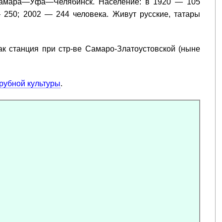
Самара—Уфа—Челябинск. Население: в 1920 — 105
 250; 2002 — 244 человека. Живут русские, татары
к станция при стр-ве Самаро-Златоустовской (ныне
рубной культуры
.