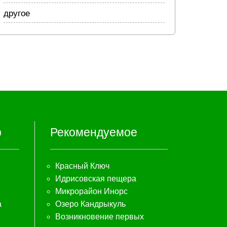
другое
р
Рекомендуемое
Красный Ключ
Идрисовская пещера
Микрорайон Инорс
а
Озеро Кандрыкуль
Возникновение первых