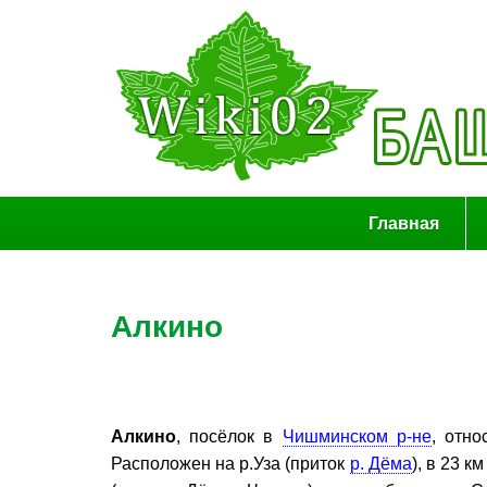
Главная
Алкино
Алкино
, посёлок в
Чишминском р-не
, отно
Расположен на р.Уза (приток
р. Дёма
), в 23 к