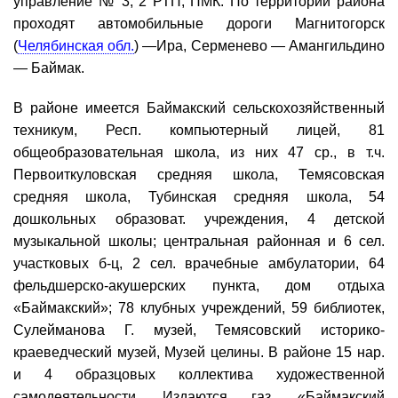
управление № 3, 2 РТП, ПМК. По территории района
проходят автомобильные дороги Магнитогорск
(
Челябинская обл.
) —Ира, Серменево — Амангильдино
— Баймак.
В районе имеется Баймакский сельскохозяйственный
техникум, Респ. компьютерный лицей, 81
общеобразовательная школа, из них 47 ср., в т.ч.
Первоиткуловская средняя школа, Темясовская
средняя школа, Тубинская средняя школа, 54
дошкольных образоват. учреждения, 4 детской
музыкальной школы; центральная районная и 6 сел.
участковых б-ц, 2 сел. врачебные амбулатории, 64
фельдшерско-акушерских пункта, дом отдыха
«Баймакский»; 78 клубных учреждений, 59 библиотек,
Сулейманова Г. музей, Темясовский историко-
краеведческий музей, Музей целины. В районе 15 нар.
и 4 образцовых коллектива художественной
самодеятельности. Издаются газ. «Баймакский