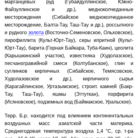
марганцевых руд (Губайдуллинское, Южно-
Файзуллинское и др.), медноколчеданные
месторождения (Сибайское медноколчеданное
месторождение, Балта-Тау, Таш-Тау и др.), россыпного
и рудного
золота
(Восточно-Семеновское, Ольховское),
пирофиллита (Культ-Юрт-Тау), серы ипритной (Культ-
Юрт-Тау), барита (Горная Байкара, Туба-Каин), цеолита
(Карышкинский участок), известняка (Худолазское),
песчаногравийной смеси (Колтубанское), глин и
суглинков кирпичных (Сибайское, Темясовское,
Худолазовское и др.), кирпичного сырья
(Карагайлинское, Уртазымское), строит. камней (Бакр-
Тау, Таш-Тау), яшмы (Эттуткан), порфирита
(Исяновское), подземных вод (Баймакское, Уральское).
Терр. Б.р. находится под влиянием континентальных
воздушных масс азиатской части материка.
Среднегодовая температура воздуха 1,4 °С, ср. т-ра