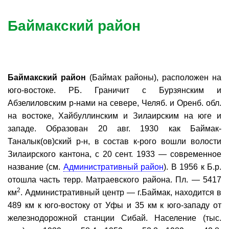
Баймакский район
Баймакский район
(Баймаҡ районы), расположен на
юго-востоке. РБ. Граничит с Бурзянским и
Абзелиловским р-нами на севере, Челяб. и Оренб. обл.
на востоке, Хайбуллинским и Зилаирским на юге и
западе. Образован 20 авг. 1930 как Баймак-
Таналык(ов)ский р-н, в состав к-рого вошли волости
Зилаирского кантона, с 20 сент. 1933 — современное
название (см.
Административный район
). В 1956 к Б.р.
отошла часть терр. Матраевского района. Пл. — 5417
2
км
. Административный центр — г.Баймак, находится в
489 км к юго-востоку от Уфы и 35 км к юго-западу от
железнодорожной станции Сибай. Население (тыс.