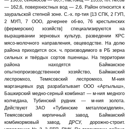
— 162,6, поверхностных вод — 2,6. Район относится к
зауральской степной зоне. С.-х. пр-тия [13 СПК, 2 ГУП,
2 МУП, 7 ООО, дочернее об-во, 76 крестьянских
(фермерских) хозяйств] специализируются на
выращивании зерновых культур, разведении КРС
мясо-молочного направления, овцеводстве. На долю
района приходится осн. ч. производимого в РБ зерна
сильных и твёрдых сортов пшеницы. На территории
района находятся Баймакское
опытнопроизводственное хозяйство, Баймакский
леспромхоз, Темясовский леспромхоз. М-ния
марганцевых руд разрабатывает ООО «Артылыш»,
Башкирский медно-серный комбинат — м-ния медного
колчедана, Тубинский рудник — м-ния золота.
Действуют ЗАО «Тубинские металлоизделия»,
Темясовский кирпичный завод, Баймакский
комбикормовый завод, ДРСУ, дорожно-строит.