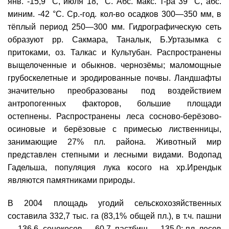
янв. -15,9 °С, июля 18, °С. Абс. макс. т-ра 39 °С, абс.
миним. -42 °С. Ср.-год. кол-во осадков 300—350 мм, в
тёплый период 250—300 мм. Гидрографическую сеть
образуют рр. Сакмара, Таналык, Б.Уртазымка с
притоками, оз. Талкас и Культубан. Распространены
выщелоченные и обыкнов. чернозёмы; маломощные
грубоскелетные и эродированные почвы. Ландшафты
значительно преобразованы под воздействием
антропогенных факторов, большие площади
остепнены. Распространены леса сосново-берёзово-
осиновые и берёзовые с примесью лиственницы,
занимающие 27% пл. района. Животный мир
представлен степными и лесными видами. Водопад
Гадельша, популяция лука косого на хр.Ирендык
являются памятниками природы.
В 2004 площадь угодий сельскохозяйственных
составила 332,7 тыс. га (83,1% общей пл.), в т.ч. пашни
— 136,6, сенокосов — 60,7, пастбищ — 135,0; пл. лесов