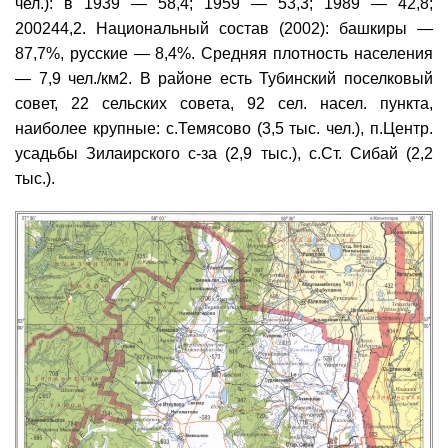
чел.): в 1939 — 58,4; 1959 — 53,3; 1989 — 42,8;
200244,2. Национальный состав (2002): башкиры —
87,7%, русские — 8,4%. Средняя плотность населения
— 7,9 чел./км2. В районе есть Тубинский поселковый
совет, 22 сельских совета, 92 сел. насел. пункта,
наиболее крупные: с.Темясово (3,5 тыс. чел.), п.Центр.
усадьбы Зилаирского с-за (2,9 тыс.), с.Ст. Сибай (2,2
тыс.).