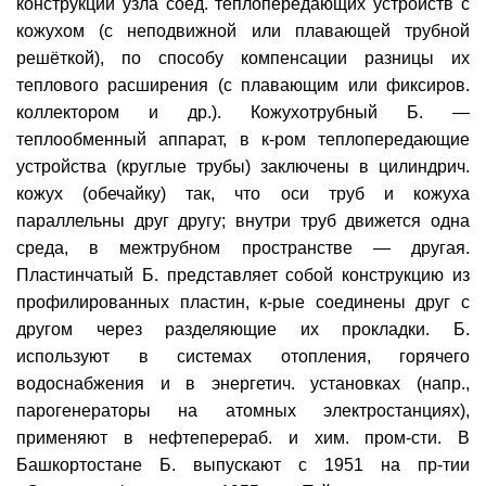
конструкции узла соед. теплопередающих устройств с
кожухом (с неподвижной или плавающей трубной
решёткой), по способу компенсации разницы их
теплового расширения (с плавающим или фиксиров.
коллектором и др.). Кожухотрубный Б. —
теплообменный аппарат, в к-ром теплопередающие
устройства (круглые трубы) заключены в цилиндрич.
кожух (обечайку) так, что оси труб и кожуха
параллельны друг другу; внутри труб движется одна
среда, в межтрубном пространстве — другая.
Пластинчатый Б. представляет собой конструкцию из
профилированных пластин, к-рые соединены друг с
другом через разделяющие их прокладки. Б.
используют в системах отопления, горячего
водоснабжения и в энергетич. установках (напр.,
парогенераторы на атомных электростанциях),
применяют в нефтеперераб. и хим. пром-сти. В
Башкортостане Б. выпускают с 1951 на пр-тии