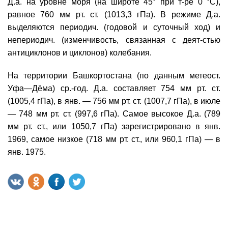
Д.а. на уровне моря (на широте 45° при т-ре 0 °C),
равное 760 мм рт. ст. (1013,3 гПа). В режиме Д.а.
выделяются периодич. (годовой и суточный ход) и
непериодич. (изменчивость, связанная с деят-стью
антициклонов и циклонов) колебания.
На территории Башкортостана (по данным метеост.
Уфа—Дёма) ср.-год. Д.а. составляет 754 мм рт. ст.
(1005,4 гПа), в янв. — 756 мм рт. ст. (1007,7 гПа), в июле
— 748 мм рт. ст. (997,6 гПа). Самое высокое Д.а. (789
мм рт. ст., или 1050,7 гПа) зарегистрировано в янв.
1969, самое низкое (718 мм рт. ст., или 960,1 гПа) — в
янв. 1975.