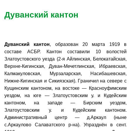
Дуванский кантон
Дуванский кантон
, образован 20 марта 1919 в
составе АСБР. Кантон составили 10 волостей
Златоустовского уезда (2-я Айлинская, Белокатайская,
Верхне-Кигинская, Дуван-Мечетлинская, Ибраевская,
Калмакуловская, Мурзаларская, Насибашевская,
Нижне-Кигинская и Сикиязская). Граничил на севере с
Кущинским кантоном, на востоке — Красноуфимским
уездом, на юге — Златоустовским у. и Кудейским
кантоном, на западе — Бирским уездом,
Златоустовским у. и Кудейским кантоном.
Административный центр — д.Аркаул (ныне
с.Аркаулово Салаватского р-на). Упразднён в сент.