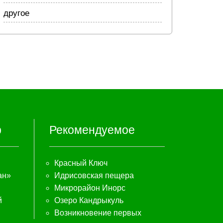
другое
р
Рекомендуемое
Красный Ключ
ан»
Идрисовская пещера
Микрорайон Инорс
й
Озеро Кандрыкуль
Возникновение первых