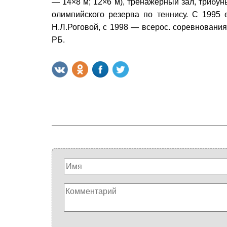
— 14×8 м; 12×6 м), тренажёрный зал, трибуны
олимпийского резерва по теннису. С 1995 
Н.Л.Роговой, с 1998 — всерос. соревнования
РБ.