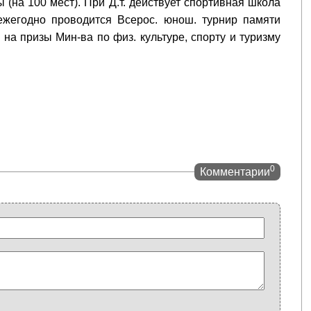
 (на 100 мест). При Д.т. действует спортивная школа
ежегодно проводится Всерос. юнош. турнир памяти
 на призы Мин-ва по физ. культуре, спорту и туризму
0
Комментарии