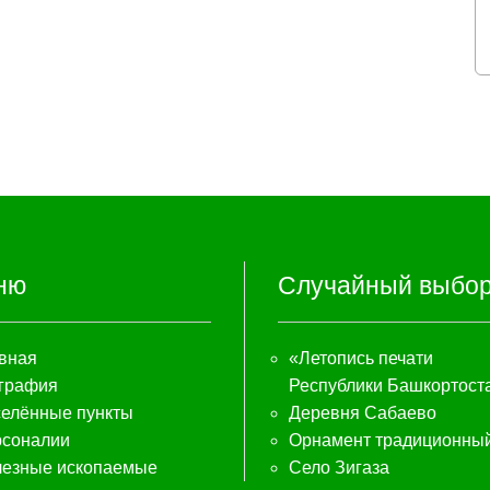
ню
Случайный выбо
вная
«Летопись печати
графия
Республики Башкортост
елённые пункты
Деревня Сабаево
соналии
Орнамент традиционны
езные ископаемые
Село Зигаза