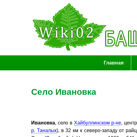
Главная
Село Ивановка
Ивановка
, село в
Хайбуллинском р-не
, цент
р. Таналык
), в 32 км к северо-западу от ра