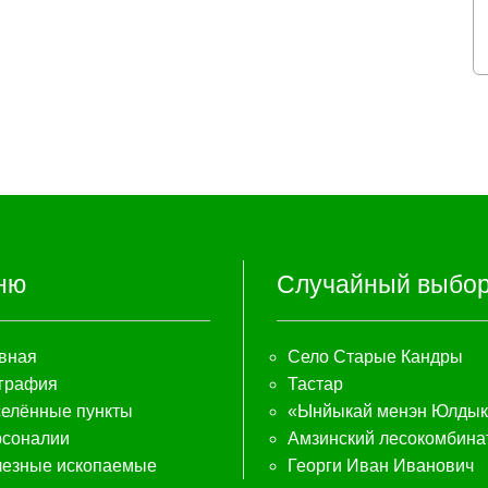
ню
Случайный выбо
вная
Село Старые Кандры
графия
Тастар
елённые пункты
«Ынйыкай менэн Юлдык
соналии
Амзинский лесокомбина
езные ископаемые
Георги Иван Иванович