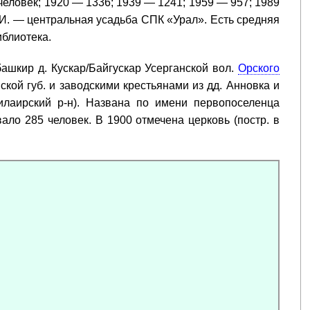
 человек; 1920 — 1336; 1939 — 1241; 1959 — 957; 1989
 И. — центральная усадьба СПК «Урал». Есть средняя
иблиотека.
шкир д. Кускар/Байгускар Усерганской вол.
Орского
кой губ. и заводскими крестьянами из дд. Анновка и
илаирский р-н). Названа по имени первопоселенца
ало 285 человек. В 1900 отмечена церковь (постр. в