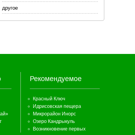
другое
р
Рекомендуемое
Красный Ключ
Идрисовская пещера
ай»
Микрорайон Инорс
т
Озеро Кандрыкуль
Возникновение первых