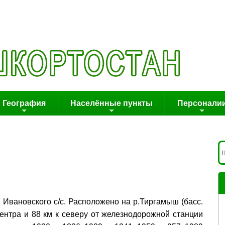
География
Населённые пункты
Персонали
р Ивановского с/с. Расположено на р.Тиргамыш (басс.
йцентра и 88 км к северу от железнодорожной станции