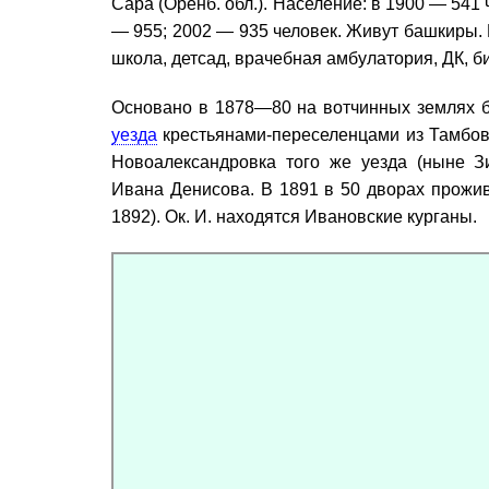
Сара (Оренб. обл.). Население: в 1900 — 541
— 955; 2002 — 935 человек. Живут башкиры.
школа, детсад, врачебная амбулатория, ДК, б
Основано в 1878—80 на вотчинных землях ба
уезда
крестьянами-переселенцами из Тамбовс
Новоалександровка того же уезда (ныне З
Ивана Денисова. В 1891 в 50 дворах прожив
1892). Ок. И. находятся Ивановские курганы.