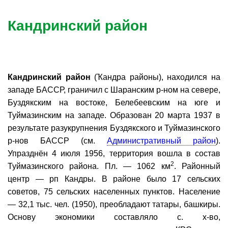
Кандринский район
Кандринский район
(Ҡандра районы), находился на
западе БАССР, граничил с Шаранским р-ном на севере,
Буздякским на востоке, Белебеевским на юге и
Туймазинским на западе. Образован 20 марта 1937 в
результате разукрупнения Буздякского и Туймазинского
р-нов БАССР (см.
Административный район
).
Упразднён 4 июля 1956, территория вошла в состав
2
Туймазинского района. Пл. — 1062 км
. Районный
центр — рп Кандры. В районе было 17 сельских
советов, 75 сельских населенных пунктов. Население
— 32,1 тыс. чел. (1950), преобладают татары, башкиры.
Основу экономики составляло с. х-во,