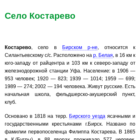
Село Костарево
Костарево
, село в
Бирском р-не
, относится к
Силантьевскому с/с. Расположено на
р. Белая
, в 16 км к
юго-западу от райцентра и 103 км к северо-западу от
железнодорожной станции Уфа. Население: в 1906 —
953 человек; 1920 — 823; 1939 — 1014; 1959 — 699;
1989 — 274; 2002 — 194 человека. Живут русские. Есть
начальная школа, фельдшерско-акушерский пункт,
клуб.
Основано в 1818 на терр.
Бирского уезда
ясачными и
государственными крестьянами г.Бирск. Названо по
фамилии первопоселенца Филиппа Костарева. В 1865
в К.(Бугры), в 88 дворах проживало 577 человек.