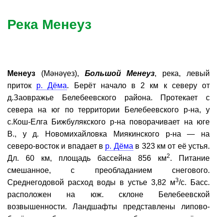
Река Менеуз
Менеуз
(Мәнәүез),
Большой Менеуз
, река, левый
приток
р. Дёма
. Берёт начало в 2 км к северу от
д.Заовражье Белебеевского района. Протекает с
севера на юг по территории Белебеевского р-на, у
с.Кош-Елга Бижбулякского р-на поворачивает на юге
В., у д. Новомихайловка Миякинского р-на — на
северо-восток и впадает в
р. Дёма
в 323 км от её устья.
2
Дл. 60 км, площадь бассейна 856 км
. Питание
смешанное, с преобладанием снегового.
3
Среднегодовой расход воды в устье 3,82 м
/с. Басс.
расположен на юж. склоне Белебеевской
возвышенности. Ландшафты представлены липово-