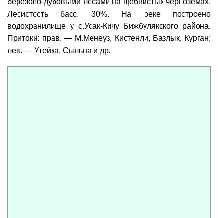
берёзово-дубовыми лесами на щебнистых чернозёмах.
Лесистость басс. 30%. На реке построено
водохранилище у с.Усак-Кичу Бижбулякского района.
Притоки: прав. — М.Менеуз, Кистенли, Базлык, Курган;
лев. — Утейка, Сыльна и др.