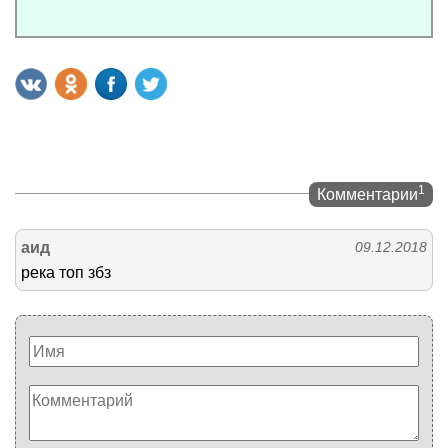
1
Комментарии
аид
09.12.2018
река топ збз