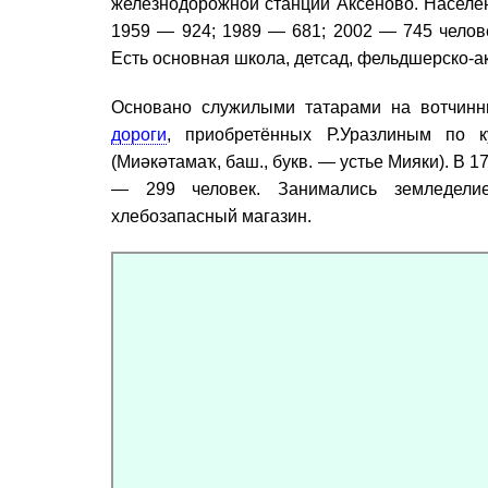
железнодорожной станции Аксёново. Населен
1959 — 924; 1989 — 681; 2002 — 745 челов
Есть основная школа, детсад, фельдшерско-ак
Основано служилыми татарами на вотчинн
дороги
, приобретённых Р.Уразлиным по к
(Миәкәтамаҡ, баш., букв. — устье Мияки). В 1
— 299 человек. Занимались земледели
хлебозапасный магазин.