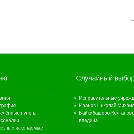
ню
Случайный выбо
вная
Исправительные учреж
графия
Иванов Николай Михай
елённые пункты
Байкибашево-Колгановс
соналии
впадина
езные ископаемые