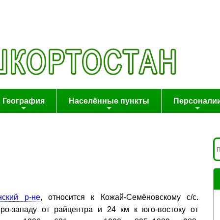
География
Населённые пункты
Персонали
нский р-не
, относится к Кожай-Семёновскому с/с.
ро-западу от райцентра и 24 км к юго-востоку от