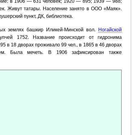
ие: в 1906 — 631 человек; 1920 — 895; 1939 — 988;
ек. Живут татары. Население занято в ООО «Маяк».
ушерский пункт, ДК, библиотека.
ых землях башкир Иликей-Минской вол.
Ногайской
упчей 1752. Название происходит от гидронима
795 в 18 дворах проживало 99 чел., в 1865 в 46 дворах
ем. Была мечеть. В 1906 зафиксирован также