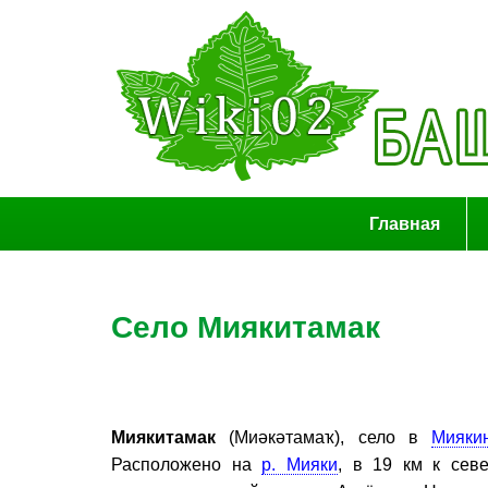
Главная
Село Миякитамак
Миякитамак
(Миәкәтамаҡ), село в
Мияки
Расположено на
р. Мияки
, в 19 км к севе