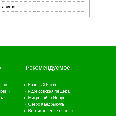
другое
р
Рекомендуемое
дения
Красный Ключ
лович
Идрисовская пещера
кая
Микрорайон Инорс
Озеро Кандрыкуль
Возникновение первых