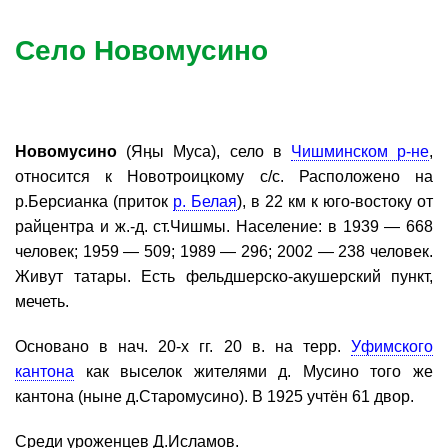
Село Новомусино
Новомусино
(Яӊы Муса), село в
Чишминском р-не
,
относится к Новотроицкому с/с. Расположено на
р.Берсианка (приток
р. Белая
), в 22 км к юго-востоку от
райцентра и ж.-д. ст.Чишмы. Население: в 1939 — 668
человек; 1959 — 509; 1989 — 296; 2002 — 238 человек.
Живут татары. Есть фельдшерско-акушерский пункт,
мечеть.
Основано в нач. 20-х гг. 20 в. на терр.
Уфимского
кантона
как выселок жителями д. Мусино того же
кантона (ныне д.Старомусино). В 1925 учтён 61 двор.
Среди уроженцев Д.Исламов.