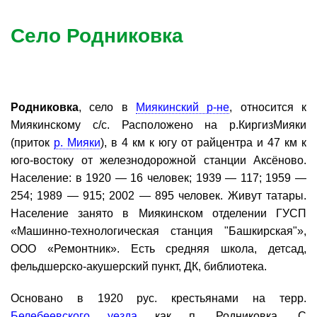
Село Родниковка
Родниковка
, село в
Миякинский р-не
, относится к
Миякинскому с/с. Расположено на р.КиргизМияки
(приток
р. Мияки
), в 4 км к югу от райцентра и 47 км к
юго-востоку от железнодорожной станции Аксёново.
Население: в 1920 — 16 человек; 1939 — 117; 1959 —
254; 1989 — 915; 2002 — 895 человек. Живут татары.
Население занято в Миякинском отделении ГУСП
«Машинно-технологическая станция "Башкирская"»,
ООО «Ремонтник». Есть средняя школа, детсад,
фельдшерско-акушерский пункт, ДК, библиотека.
Основано в 1920 рус. крестьянами на терр.
Белебеевского уезда
как п. Родниковка. С