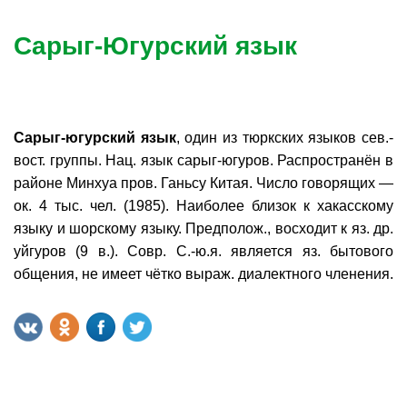
Сарыг-Югурский язык
Сарыг-югурский язык
, один из тюркских языков сев.-
вост. группы. Нац. язык сарыг-югуров. Распространён в
районе Минхуа пров. Ганьсу Китая. Число говорящих —
ок. 4 тыс. чел. (1985). Наиболее близок к хакасскому
языку и шорскому языку. Предполож., восходит к яз. др.
уйгуров (9 в.). Совр. С.-ю.я. является яз. бытового
общения, не имеет чётко выраж. диалектного членения.