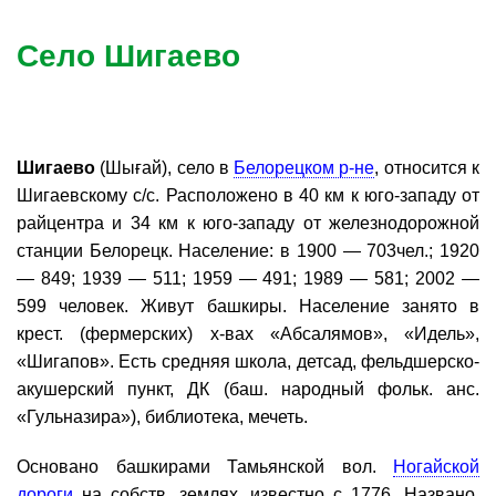
Село Шигаево
Шигаево
(Шығай), село в
Белорецком р-не
, относится к
Шигаевскому с/с. Расположено в 40 км к юго-западу от
райцентра и 34 км к юго-западу от железнодорожной
станции Белорецк. Население: в 1900 — 703чел.; 1920
— 849; 1939 — 511; 1959 — 491; 1989 — 581; 2002 —
599 человек. Живут башкиры. Население занято в
крест. (фермерских) х-вах «Абсалямов», «Идель»,
«Шигапов». Есть средняя школа, детсад, фельдшерско-
акушерский пункт, ДК (баш. народный фольк. анс.
«Гульназира»), библиотека, мечеть.
Основано башкирами Тамьянской вол.
Ногайской
дороги
на собств. землях, известно с 1776. Названо,