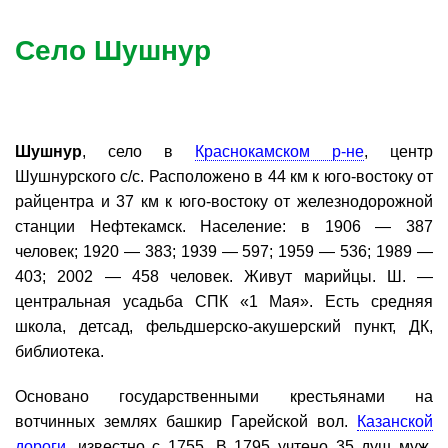
Село Шушнур
Шушнур
, село в
Краснокамском р-не
, центр
Шушнурского с/с. Расположено в 44 км к юго-востоку от
райцентра и 37 км к юго-востоку от железнодорожной
станции Нефтекамск. Население: в 1906 — 387
человек; 1920 — 383; 1939 — 597; 1959 — 536; 1989 —
403; 2002 — 458 человек. Живут марийцы. Ш. —
центральная усадьба СПК «1 Мая». Есть средняя
школа, детсад, фельдшерско-акушерский пункт, ДК,
библиотека.
Основано государственными крестьянами на
вотчинных землях башкир Гарейской вол.
Казанской
дороги
, известно с 1755. В 1795 учтено 35 душ муж.