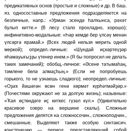
предикативных основ (простые и сложные) и др. В баш.
яз. односоставные предложения подразделяются на
безличные, напр.: «Урман эсендә һалҡынса, рәхәт
булып китте.» (В лесу стало прохладно, хорошо);
инфинитивно-модальные: «Һәр кемде бер үлсәү менән
үлсәргә ярамай.» (Всех людей нельзя мерить одной
меркой); определ.-личные: «Шундай иҫкәртеүҙәр
яһамауығыҙҙы үтенер инем.» (Я бы попросил не делать
таких замечаний); обобщ.-личное: «Әсене татымаһаң,
тәмлене белә алмаҫһың.» (Если не попробуешь
горького, то не узнаешь сладкого); неопредел.-личные:
«Оҙаҡ йәшәгән өсөн генә хөрмәт күрһәтмәйҙәр.»
(Почестями окружают не за долгую жизнь); назывные:
«Ҡая өҫтөндәге иҫ киткес гүзәл күл.» (Удивительно
красивое озеро на вершине скалы). Сложные
предложения делятся на сложносочин., сложноподчин.,
смешанные. Выделяют также особую синтаксич.
конструкцию — период, представляющий собой