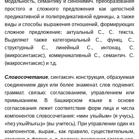
модальность, семантику и синонимич. преобразования
простого и сложного предложения как целостной
предикативной и полипредикативной единицы, а также
виды и способы выражения отношений, формирующих
сложное предложение; актуальный С., С. текста.
Выделяют также категориальный С., функц. С.,
структурный С., линейный С., интонац. С.
(микросинтаксис), коммуникативный С., семантич. С.
(макросинтаксис) и т.д.
Словосочетание
, синтаксич. конструкция, образуемая
соединением двух или более знаменат. слов подчинит.
граммат. связью: согласованием, управлением или
примыканием. В башкирском языке в основе
согласования лежит соответствие форм лица и числа
компонентов словосочетания: «мин уҡыйым» (я учусь),
«һеҙ уҡыйһығыҙ» (вы учитесь). При управлении один из
компонентов, выраж., как правило, существительным,