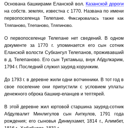
Основана башкирами Еланской вол.
Казанской дороги
на собств. землях, известна с 1770. Названа по имени
первопоселенца Телепане.
Фиксировалась также как
Тляпаново,
Тлепаново,
Тляпиново.
О первопоселенце Телепане нет сведений. В одном
документе за 1770 г. упоминается его сын сотник
Еланской волости Субхангул Телепанов, проживавший
в д. Телепаново. Его сын Туктамыш, внук Абдулкарим,
1794 г. Последний служил зауряд-хорунжим.
До 1793 г. в деревне жили одни вотчинники. В тот год в
свое поселение они припустили с условием уплаты
денежного оброка башкир-еланцев и тептярей.
В этой деревне жил юртовой старшина зауряд-сотник
Абдулвалит Минлигулов сын Аиткулов, 1791 года
рождения; его сыновья Динмухамет, 1814 г., Алимбет,