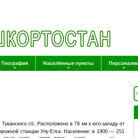
География
Населённые пункты
Персонали
р Туканского с/с. Расположено в 78 км к юго-западу от
дорожной станции Улу-Елга. Население: в 1900 — 251