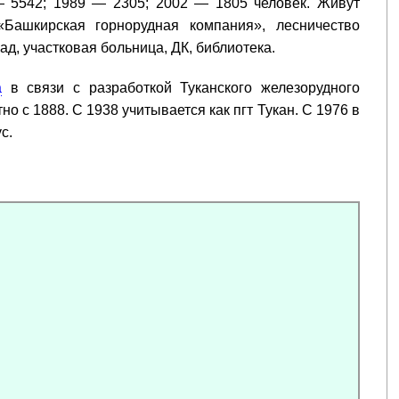
— 5542; 1989 — 2305; 2002 — 1805 человек. Живут
Башкирская горнорудная компания», лесничество
ад, участковая больница, ДК, библиотека.
а
в связи с разработкой Туканского железорудного
но с 1888. С 1938 учитывается как пгт Тукан. С 1976 в
с.