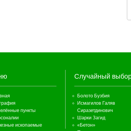
ню
Случайный выбо
вная
Болото Бузбия
графия
Исмагилов Галяв
елённые пункты
Сиразетдинович
соналии
Шарки Загид
езные ископаемые
«Бетон»