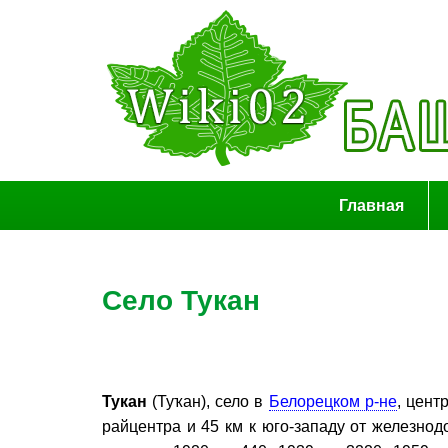
Главная
Село Тукан
Тукан
(Туҡан), село в
Белорецком р-не
, цент
райцентра и 45 км к юго-западу от железно