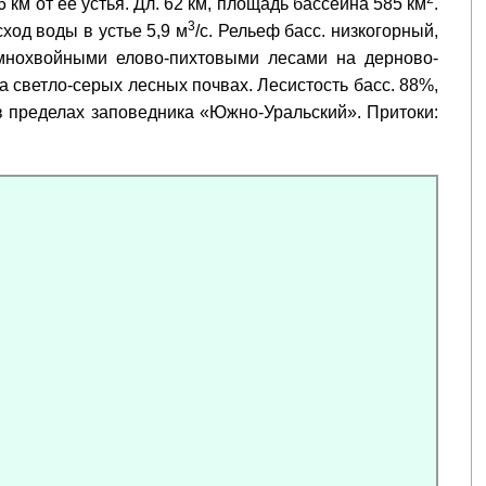
6 км от её устья. Дл. 62 км, площадь бассейна 585 км
.
3
ход воды в устье 5,9 м
/с. Рельеф басс. низкогорный,
мнохвойными елово-пихтовыми лесами на дерново-
а светло-серых лесных почвах. Лесистость басс. 88%,
 в пределах заповедника «Южно-Уральский». Притоки: