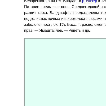
Белорецкого р-на РБ. Впадает в
р. Инзер
в 12
Питание преим. снеговое. Среднегодовой рас
развит карст. Ландшафты представлены те
подзолистых почвах и широколиств. лесами н
заболоченность ок. 1%. Басс. Т. расположен
прав. — Ямашта; лев. — Реветь и др.