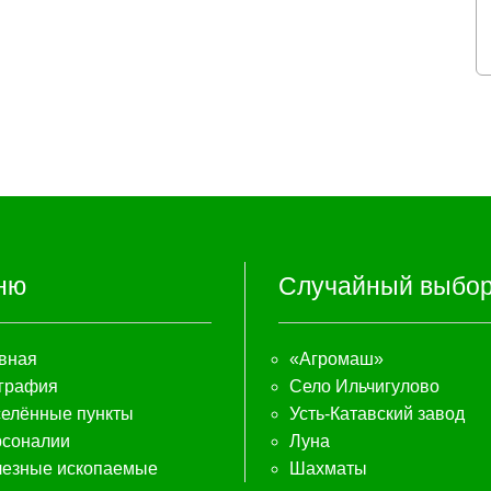
ню
Случайный выбо
вная
«Агромаш»
графия
Село Ильчигулово
елённые пункты
Усть-Катавский завод
соналии
Луна
езные ископаемые
Шахматы