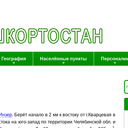
География
Населённые пункты
Персонали
 Инзер
. Берёт начало в 2 км к востоку от г.Кварцевая в
стока на юго-запад по территории Челябинской обл. и
2