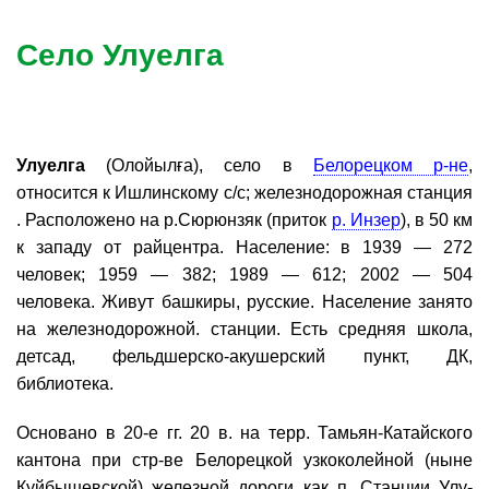
Село Улуелга
Улуелга
(Олойылға), село в
Белорецком р-не
,
относится к Ишлинскому с/с; железнодорожная станция
. Расположено на р.Сюрюнзяк (приток
р. Инзер
), в 50 км
к западу от райцентра. Население: в 1939 — 272
человек; 1959 — 382; 1989 — 612; 2002 — 504
человека. Живут башкиры, русские. Население занято
на железнодорожной. станции. Есть средняя школа,
детсад, фельдшерско-акушерский пункт, ДК,
библиотека.
Основано в 20-е гг. 20 в. на терр. Тамьян-Катайского
кантона при стр-ве Белорецкой узкоколейной (ныне
Куйбышевской) железной дороги как п. Станции Улу-