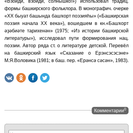
«Взойди, взойди, солнышко!») использовал традиц.
формы башкирского фольклора. В монографич. очерке
«XX быуат башында башҡорт поэзияһы» («Башкирская
поэзия начала XX века»), вошедшем в кн.«Башҡорт
әҙәбиәте тарихенән» (1975; «Из истории башкирской
литературы»), исследовал пути формирования нац.
поэзии. Автор ряда ст. о литературе детской. Перевёл
на башкирский язык «Сказание о Ерэнсэсэсэне»
М.Я.Воловика (1981; в баш. пер. «Ерәнсә сәсән», 1983).
0
Комментарии