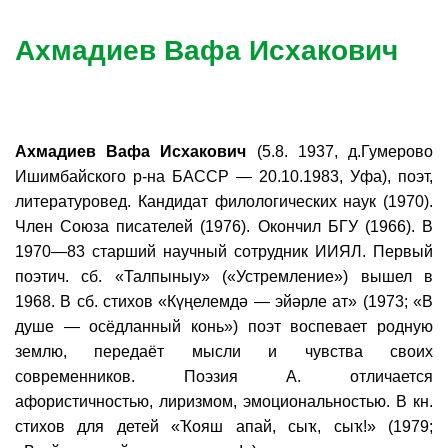
Ахмадиев Вафа Исхакович
Ахмадиев Вафа Исхакович
(5.8. 1937, д.Гумерово
Ишимбайского р-на БАССР — 20.10.1983, Уфа), поэт,
литературовед. Кандидат филологических наук (1970).
Член Союза писателей (1976). Окончил БГУ (1966). В
1970—83 старший научный сотрудник ИИЯЛ. Первый
поэтич. сб. «Талпыныу» («Устремление») вышел в
1968. В сб. стихов «Күңелемдә — эйәрле ат» (1973; «В
душе — осёдланный конь») поэт воспевает родную
землю, передаёт мысли и чувства своих
современников. Поэзия А. отличается
афористичностью, лиризмом, эмоциональностью. В кн.
стихов для детей «Ҡояш апай, сыҡ, сыҡ!» (1979;