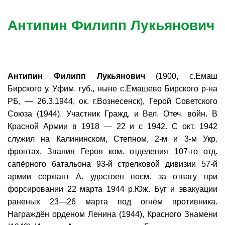
Антипин Филипп Лукьянович
Антипин Филипп Лукьянович
(1900, с.Емаш
Бирского у. Уфим. губ., ныне с.Емашево Бирского р-на
РБ, — 26.3.1944, ок. г.Вознесенск), Герой Советского
Союза (1944). Участник Гражд. и Вел. Отеч. войн. В
Красной Армии в 1918 — 22 и с 1942. С окт. 1942
служил на Калининском, Степном, 2-м и 3-м Укр.
фронтах. Звания Героя ком. отделения 107-го отд.
сапёрного батальона 93-й стрелковой дивизии 57-й
армии сержант А. удостоен посм. за отвагу при
форсировании 22 марта 1944 р.Юж. Буг и эвакуации
раненых 23—26 марта под огнём противника.
Награждён орденом Ленина (1944), Красного Знамени