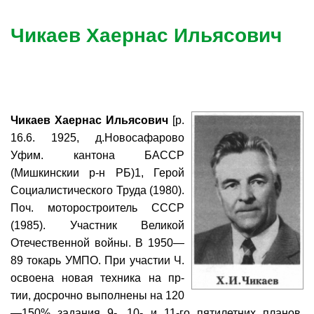
Чикаев Хаернас Ильясович
Чикаев Хаернас Ильясович
[р.
16.6. 1925, д.Новосафарово
Уфим. кантона БАССР
(Мишкинскии р-н РБ)1, Герой
Социалистического Труда (1980).
Поч. моторостроитель СССР
(1985). Участник Великой
Отечественной войны. В 1950—
89 токарь УМПО. При участии Ч.
освоена новая техника на пр-
тии, досрочно выполнены на 120
—150% задания 9-, 10- и 11-го пятилетних планов.